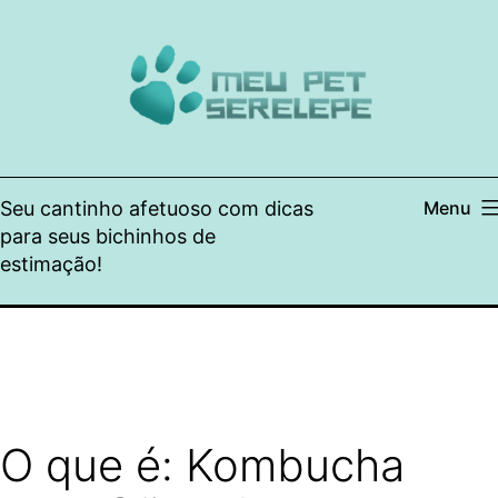
Pular
para
o
conteúdo
Seu cantinho afetuoso com dicas
Menu
para seus bichinhos de
estimação!
O que é: Kombucha