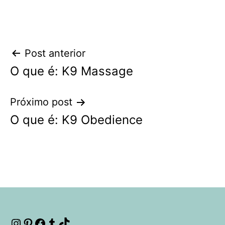
Navegação
Post anterior
O que é: K9 Massage
de
Post
Próximo post
O que é: K9 Obedience