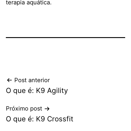
terapia aquática.
Navegação
Post anterior
O que é: K9 Agility
de
Post
Próximo post
O que é: K9 Crossfit