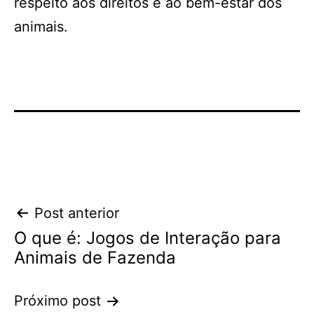
respeito aos direitos e ao bem-estar dos
animais.
Navegação
Post anterior
O que é: Jogos de Interação para
de
Animais de Fazenda
Post
Próximo post