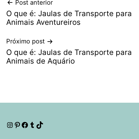
Navegação
Post anterior
O que é: Jaulas de Transporte para
de
Animais Aventureiros
Post
Próximo post
O que é: Jaulas de Transporte para
Animais de Aquário
Instagram
Pinterest
Facebook
Tumblr
TikTok