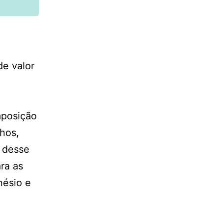
e valor
mposição
lhos,
o desse
ra as
nésio e