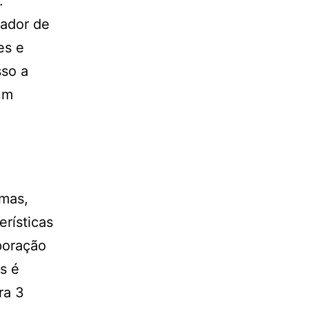
.
ador de
es e
sso a
um
rmas,
rísticas
poração
s é
ra 3