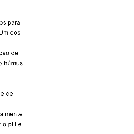
os para
 Um dos
ção de
 o húmus
de de
ialmente
r o pH e