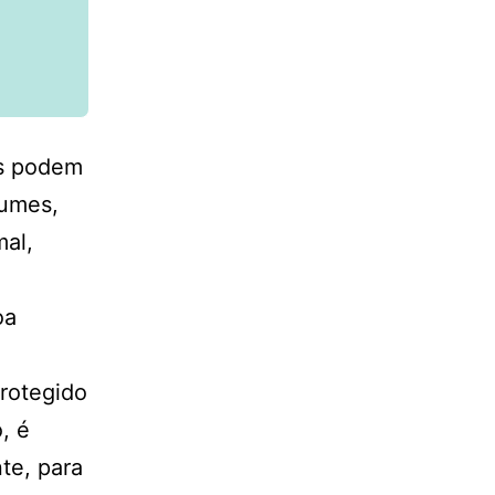
us podem
gumes,
mal,
oa
protegido
, é
te, para