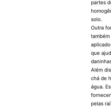
partes d
homogên
solo.
Outra fo
também 
aplicado
que ajud
daninhas
Além dis
chá de h
água. Es
fornecen
pelas ra