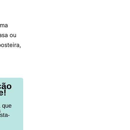
rma
casa ou
osteira,
ção
e!
a que
a
sta-