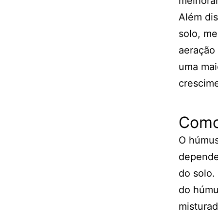
melhorar
Além di
solo, me
aeração 
uma maio
crescime
Como
O húmus 
dependen
do solo.
do húmus
misturad