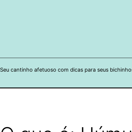
Pular
para
o
conteúdo
Seu cantinho afetuoso com dicas para seus bichinho