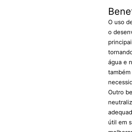
Bene
O uso de
o desenv
principa
tornand
água e n
também a
necessid
Outro be
neutrali
adequado
útil em 