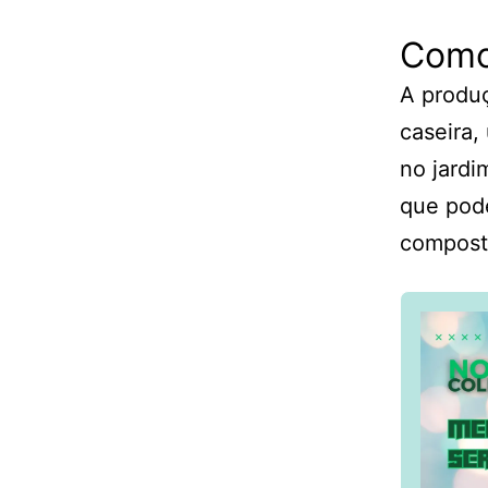
Como
A produç
caseira,
no jardi
que pode
compos