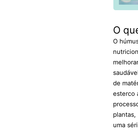
O qu
O húmus
nutricio
melhorar
saudável
de matér
esterco 
processo
plantas,
uma séri