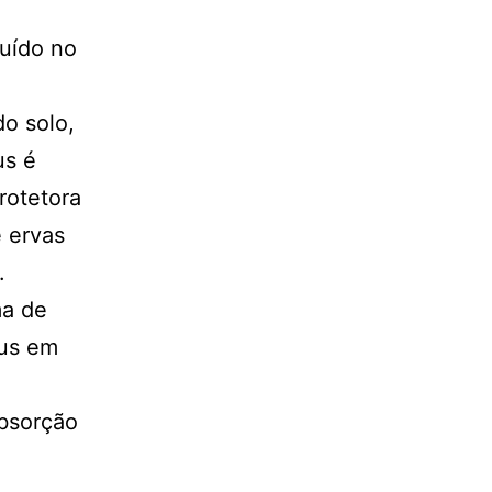
uído no
o solo,
us é
rotetora
e ervas
.
ma de
mus em
absorção