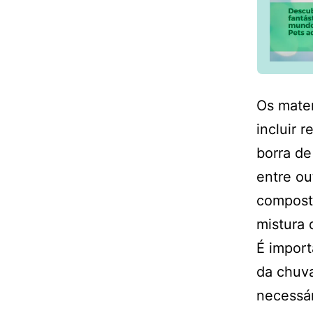
Os mater
incluir 
borra de
entre ou
compost
mistura 
É import
da chuva
necessár