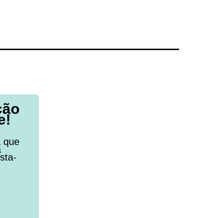
ção
e!
a que
a
sta-