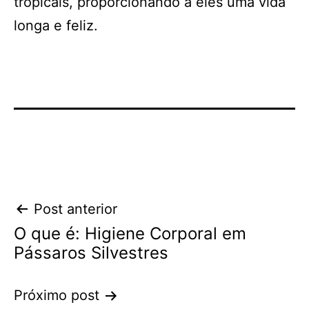
tropicais, proporcionando a eles uma vida
longa e feliz.
Navegação
Post anterior
O que é: Higiene Corporal em
de
Pássaros Silvestres
Post
Próximo post