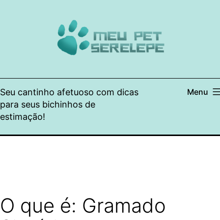
Pular
para
o
conteúdo
Seu cantinho afetuoso com dicas
Menu
para seus bichinhos de
estimação!
O que é: Gramado