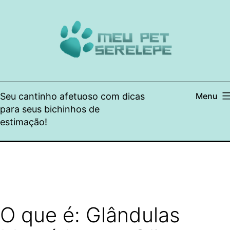
Pular
para
o
conteúdo
Seu cantinho afetuoso com dicas
Menu
para seus bichinhos de
estimação!
O que é: Glândulas