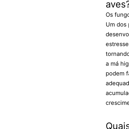
aves
Os fung
Um dos p
desenvol
estresse
tornando
a má hi
podem fa
adequad
acumulad
crescim
Quais