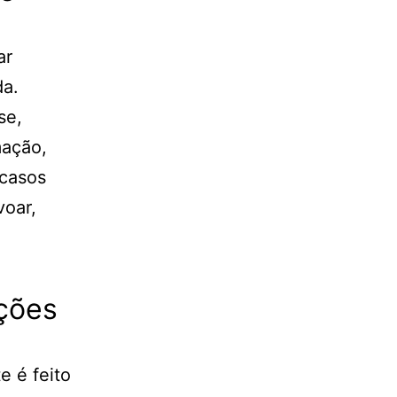
ar
da.
se,
mação,
 casos
voar,
ções
e é feito