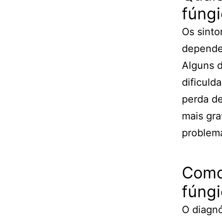
fúng
Os sinto
dependen
Alguns d
dificuld
perda de
mais gra
problema
Como
fúng
O diagnó