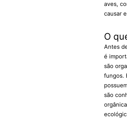
aves, c
causar e
O qu
Antes d
é import
são orga
fungos. 
possuem 
são con
orgânic
ecológic