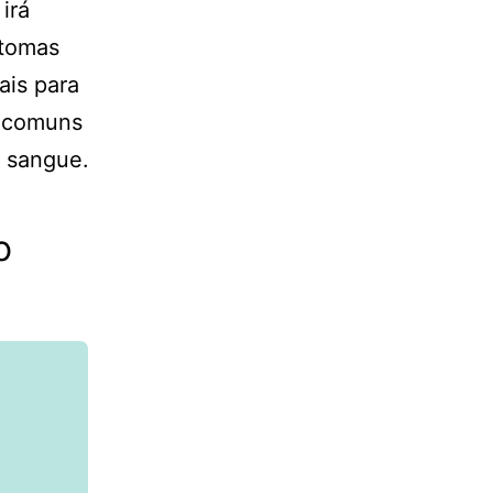
irá
ntomas
ais para
s comuns
e sangue.
o