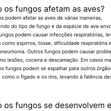
 os fungos afetam as aves?
s podem afetar as aves de várias maneiras,
do do tipo de fungo e da espécie de ave envo
ungos podem causar infecções respiratórias, l
 como espirros, tosse, dificuldade respiratória 
neumonia. Outros fungos podem causar probl
mo lesões, coceira e descamação. Em casos ma
os fungos podem se espalhar para outros órgão
, como o fígado e os rins, levando à falência de
 os fungos se desenvolvem 