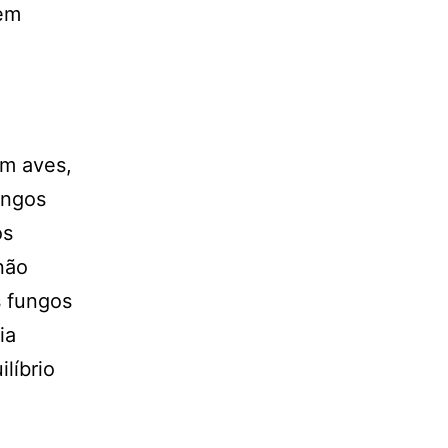
dem
em aves,
ungos
os
não
s fungos
ia
líbrio