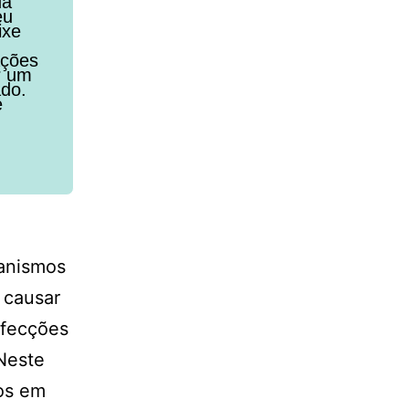
da
eu
ixe
ações
r um
ado.
e
ganismos
 causar
nfecções
 Neste
gos em