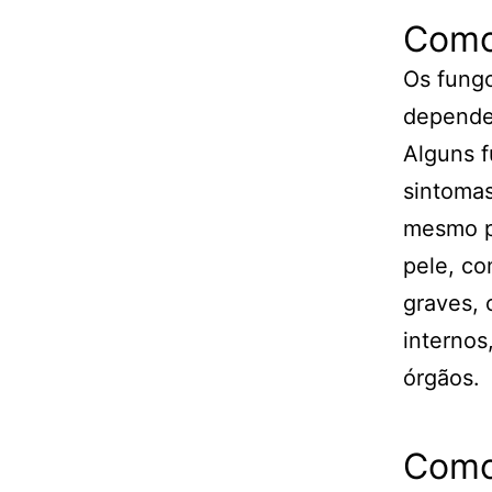
Como
Os fungo
dependen
Alguns f
sintomas
mesmo p
pele, co
graves, 
internos
órgãos.
Como