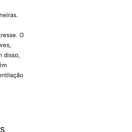
eiras.
tresse. O
ves,
m disso,
bém
entilação
es