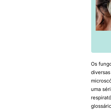
Os fung
diversa
microsc
uma séri
respirat
glossári