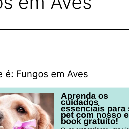
os em Aves
e é: Fungos em Aves
Aprenda os
cuidados
essenciais para
pet com nosso e
book gratuito!