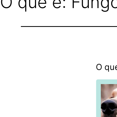
O que é: Fung
O qu