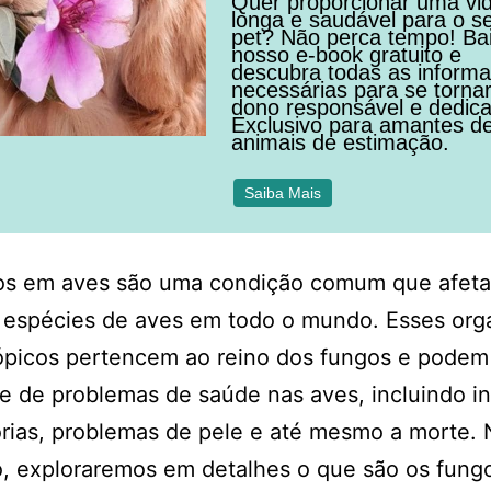
Quer proporcionar uma vi
longa e saudável para o s
pet? Não perca tempo! Ba
nosso e-book gratuito e
descubra todas as inform
necessárias para se torna
dono responsável e dedic
Exclusivo para amantes d
animais de estimação.
Saiba Mais
os em aves são uma condição comum que afeta
s espécies de aves em todo o mundo. Esses or
ópicos pertencem ao reino dos fungos e podem
e de problemas de saúde nas aves, incluindo i
órias, problemas de pele e até mesmo a morte.
o, exploraremos em detalhes o que são os fun