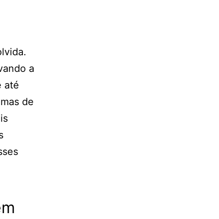
lvida.
evando a
e até
emas de
is
s
sses
em