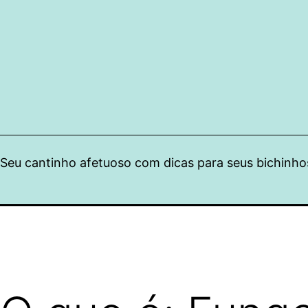
Pular
para
o
conteúdo
Seu cantinho afetuoso com dicas para seus bichinho