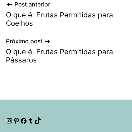
Navegação
Post anterior
O que é: Frutas Permitidas para
de
Coelhos
Post
Próximo post
O que é: Frutas Permitidas para
Pássaros
Instagram
Pinterest
Facebook
Tumblr
TikTok