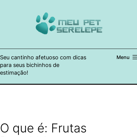
Pular
para
o
conteúdo
Seu cantinho afetuoso com dicas
Menu
para seus bichinhos de
estimação!
O que é: Frutas