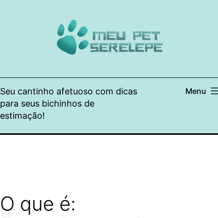
Pular
para
o
conteúdo
Seu cantinho afetuoso com dicas
Menu
para seus bichinhos de
estimação!
O que é: