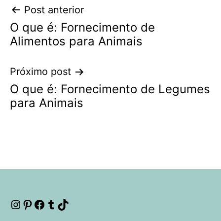
Navegação
Post anterior
O que é: Fornecimento de
de
Alimentos para Animais
Post
Próximo post
O que é: Fornecimento de Legumes
para Animais
Instagram
Pinterest
Facebook
Tumblr
TikTok