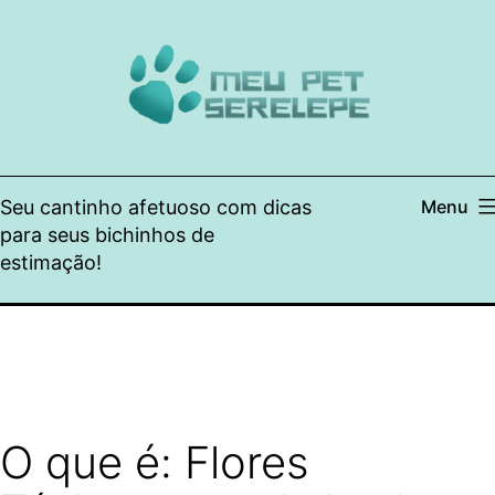
Pular
para
o
conteúdo
Seu cantinho afetuoso com dicas
Menu
para seus bichinhos de
estimação!
O que é: Flores