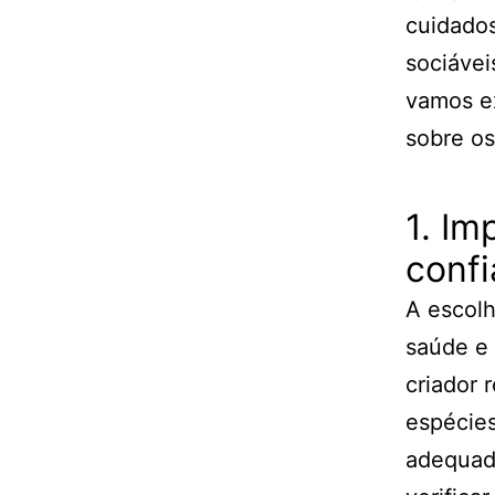
cuidados
sociávei
vamos ex
sobre os
1. Im
confi
A escolh
saúde e 
criador 
espécies
adequado