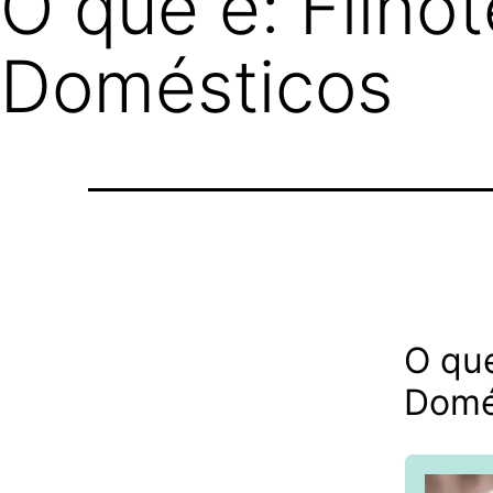
O que é: Filho
Domésticos
O que
Domé