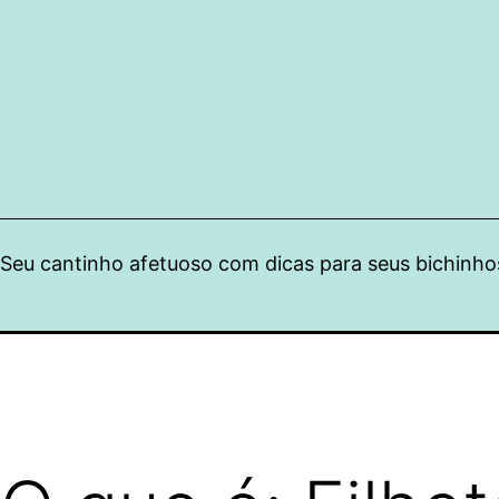
Pular
para
o
conteúdo
Seu cantinho afetuoso com dicas para seus bichinho