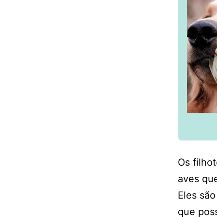
Os filho
aves que
Eles são
que poss