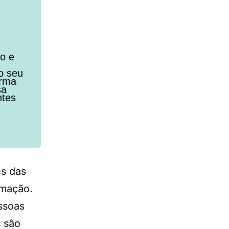
to e
o seu
orma
sa
ntes
es das
imação.
ssoas
s são