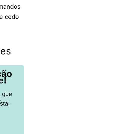
omandos
de cedo
tes
ção
e!
a que
a
sta-