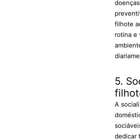
doenças 
preventi
filhote 
rotina e
ambiente
diariame
5. So
filho
A social
doméstic
sociáve
dedicar 