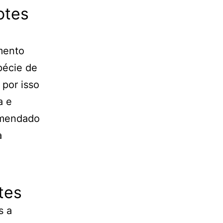
otes
mento
pécie de
 por isso
a e
comendado
a
tes
s a