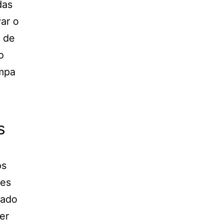
das
ar o
s de
o
impa
s
os
ves
dado
er