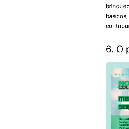
brinqued
básicos,
contribu
6. O 