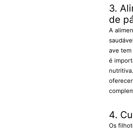
3. Al
de p
A alime
saudável
ave tem 
é import
nutritiv
oferecer
complem
4. Cu
Os filho