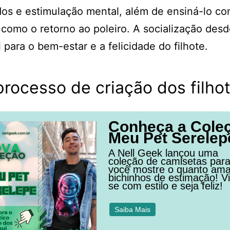
os e estimulação mental, além de ensiná-lo c
 como o retorno ao poleiro. A socialização des
i para o bem-estar e a felicidade do filhote.
processo de criação dos filho
Conheça a Cole
Meu Pet Serelep
A Nell Geek lançou uma
coleção de camisetas par
você mostre o quanto am
bichinhos de estimação! Vi
se com estilo e seja feliz!
Saiba Mais