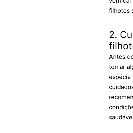
verifica
filhotes
2. Cu
filho
Antes de
tomar al
espécie 
cuidados
recomend
condiçõe
saudáve