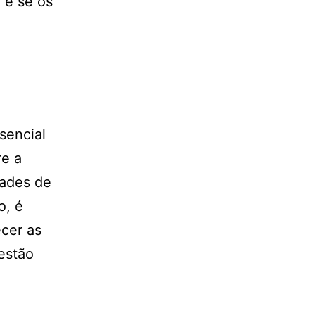
o e se os
sencial
re a
dades de
o, é
cer as
 estão