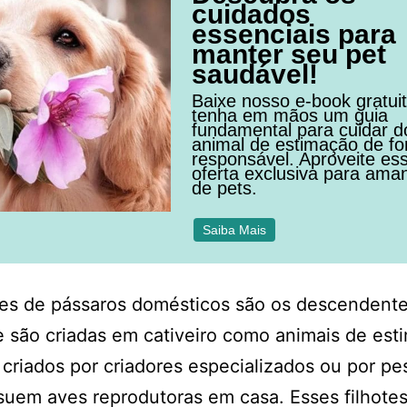
cuidados
essenciais para
manter seu pet
saudável!
Baixe nosso e-book gratui
tenha em mãos um guia
fundamental para cuidar d
animal de estimação de f
responsável. Aproveite es
oferta exclusiva para ama
de pets.
Saiba Mais
tes de pássaros domésticos são os descendent
 são criadas em cativeiro como animais de est
 criados por criadores especializados ou por pe
uem aves reprodutoras em casa. Esses filhote