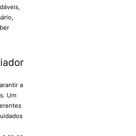
dáveis,
ário,
aber
riador
rantir a
os. Um
ferentes
cuidados
e