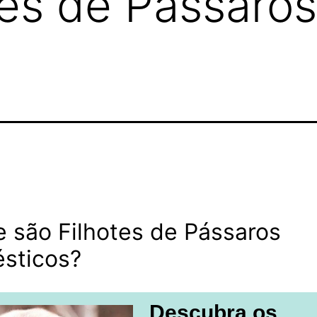
tes de Pássaros
 são Filhotes de Pássaros
sticos?
Descubra os