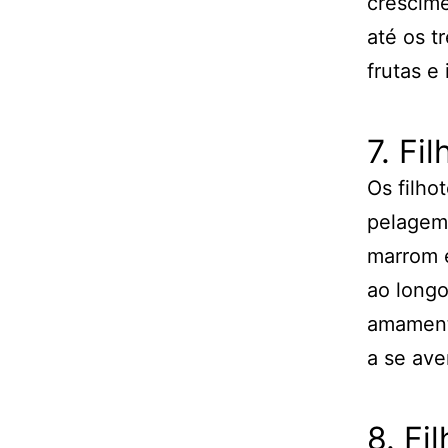
crescime
até os t
frutas e 
7. Fi
Os filho
pelagem
marrom e
ao longo
amament
a se ave
8. Fi