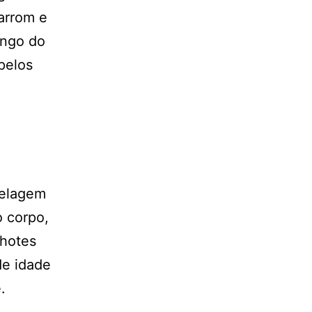
arrom e
ongo do
pelos
pelagem
 corpo,
lhotes
de idade
.