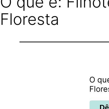
O que é: Filho
Floresta
O que
Flore
Dê