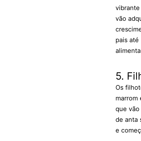
vibrant
vão adqu
crescime
pais até
alimenta
5. Fi
Os filho
marrom 
que vão 
de anta
e começa