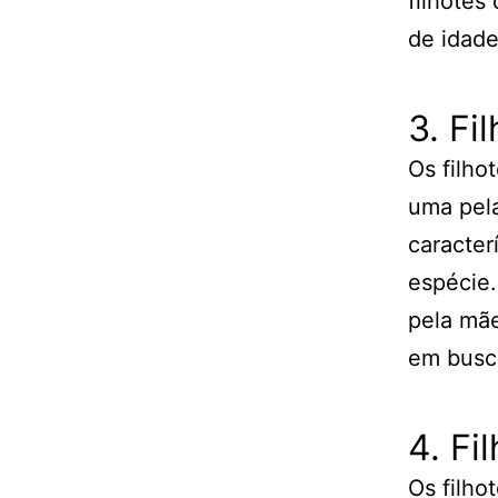
filhote
de idade
3. F
Os filho
uma pel
caracter
espécie
pela mãe
em busca
4. Fi
Os filho