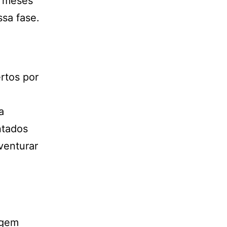
s meses
sa fase.
rtos por
a
ntados
venturar
agem