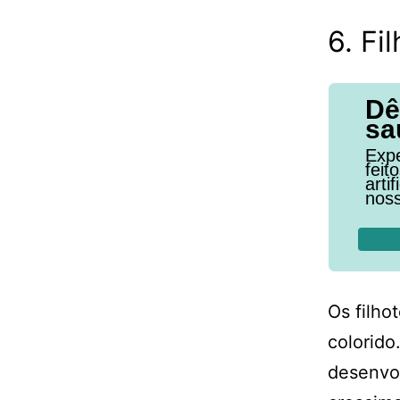
6. Fi
Dê
sa
Expe
feit
arti
noss
Os filho
colorid
desenvol