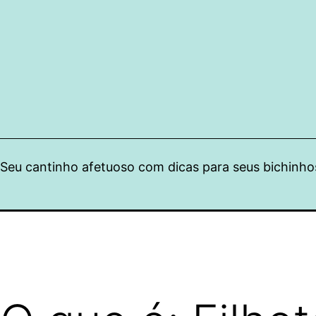
Pular
para
o
conteúdo
Seu cantinho afetuoso com dicas para seus bichinho