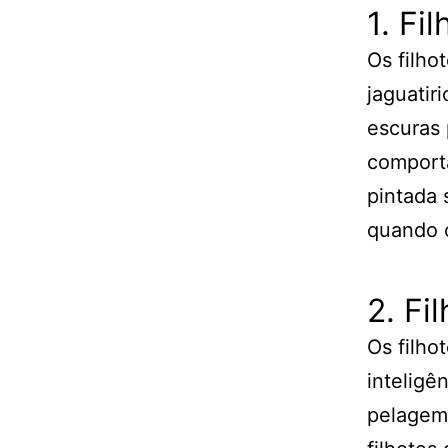
1. Fi
Os filh
jaguati
escuras 
comporta
pintada 
quando 
2. F
Os filho
inteligê
pelagem