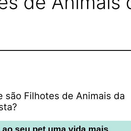
tes de Animais 
 são Filhotes de Animais da
sta?
 ao seu pet uma vida mais