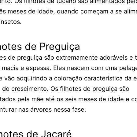
nto. Os filhotes de tucano são alimentados pel
rês meses de idade, quando começam a se alim
insetos.
lhotes de Preguiça
tes de preguiça são extremamente adoráveis e
 macia e espessa. Eles nascem com uma pela
 vão adquirindo a coloração característica da 
 do crescimento. Os filhotes de preguiça são
ados pela mãe até os seis meses de idade e 
nturar nas árvores nessa fase.
lhotes de Jacaré