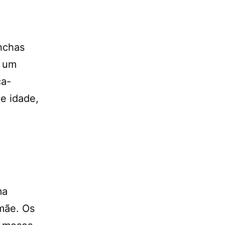
nchas
m um
ça-
e idade,
ma
mãe. Os