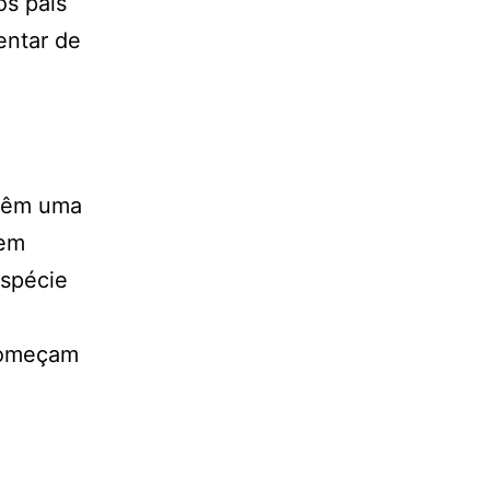
os pais
entar de
 têm uma
gem
espécie
começam