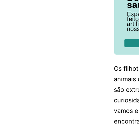
sa
Expe
feit
arti
noss
Os filho
animais 
são extr
curiosid
vamos ex
encontra