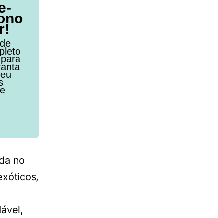
e-
ono
r!
 de
pleto
 para
ranta
seu
s
de
ada no
exóticos,
ável,