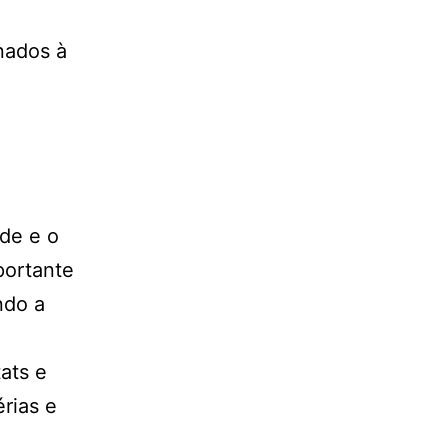
nados à
úde e o
portante
ndo a
tats e
érias e