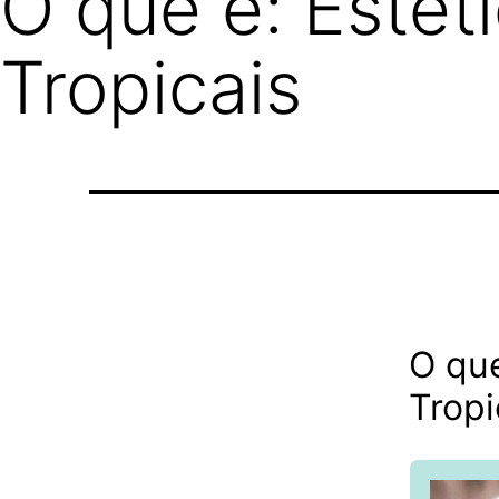
O que é: Estét
Tropicais
O que
Tropi