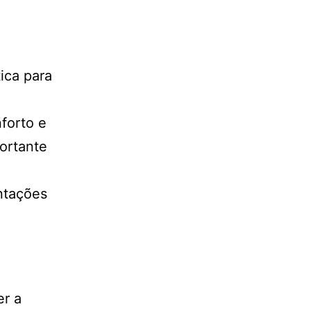
ica para
forto e
ortante
,
ntações
er a