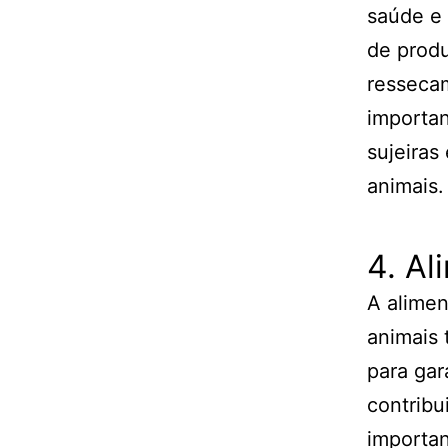
saúde e 
de produ
ressecam
importan
sujeiras
animais.
4. A
A alimen
animais 
para gar
contribu
importan