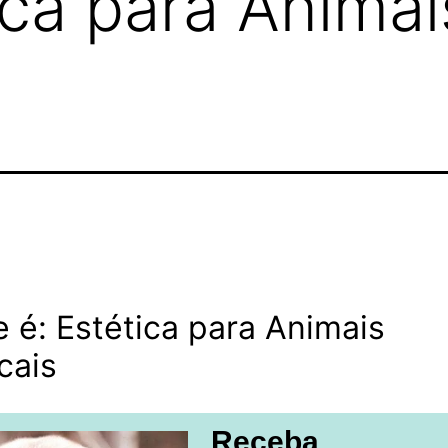
ica para Animai
 é: Estética para Animais
cais
Receba