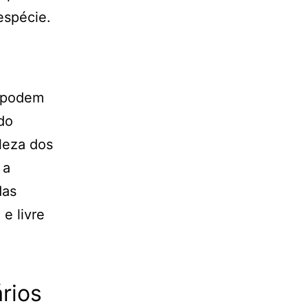
espécie.
e podem
do
leza dos
 a
das
e livre
rios