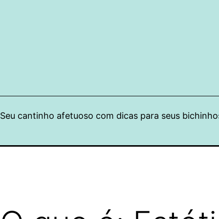
Pular
para
o
conteúdo
Seu cantinho afetuoso com dicas para seus bichinho