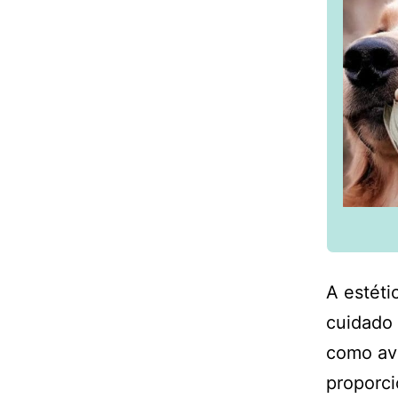
A estéti
cuidado 
como ave
proporci