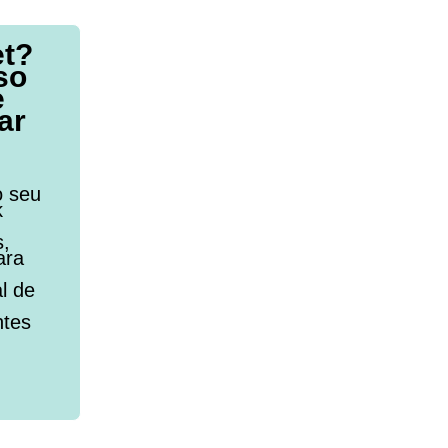
et?
so
e
ar
o seu
k
s,
ara
l de
ntes