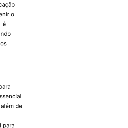
icação
enir o
, é
endo
dos
para
ssencial
 além de
l para