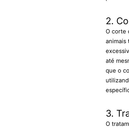
2. Co
O corte 
animais 
excessiv
até mes
que o co
utilizan
específi
3. Tr
O tratam