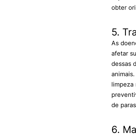
obter or
5. T
As doen
afetar s
dessas d
animais.
limpeza 
preventi
de paras
6. Ma