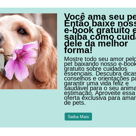
Você ama seu p
Então baixe nos
e-book gratuito 
saiba como cuid
dele da melhor
forma!
Mostre todo seu amor pel
pet baixando nosso e-boo
gratuito sobre cuidados
essenciais. Descubra dica
conselhos e orientações p
garantir uma vida feliz e
saudável para o seu anima
estimação. Aproveite essa
oferta exclusiva para ama
de pets.
Saiba Mais