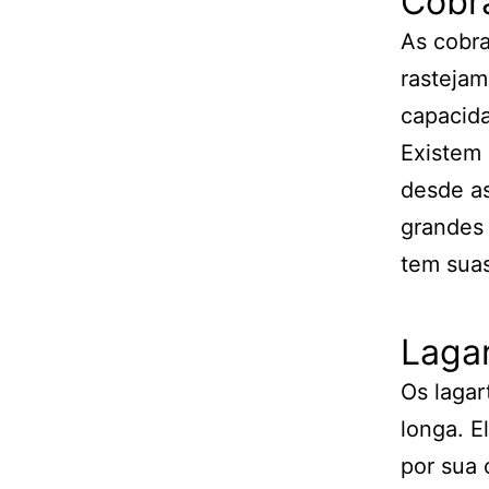
Cobr
As cobr
rastejam
capacida
Existem
desde as
grandes
tem sua
Laga
Os lagar
longa. E
por sua 