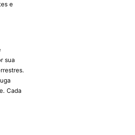
tes e
e
or sua
rrestres.
ruga
ce. Cada