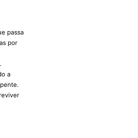
ue passa
as por
.
do a
-pente.
reviver