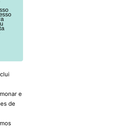
s
osso
cesso
ra
eu
ta
e
clui
lmonar e
ies de
amos