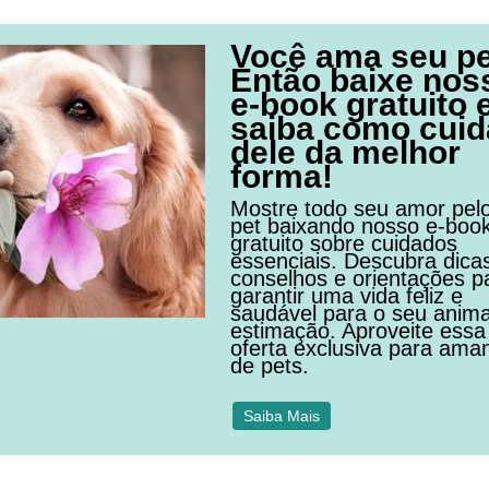
Você ama seu p
Então baixe nos
e-book gratuito 
saiba como cuid
dele da melhor
forma!
Mostre todo seu amor pel
pet baixando nosso e-boo
gratuito sobre cuidados
essenciais. Descubra dica
conselhos e orientações p
garantir uma vida feliz e
saudável para o seu anima
estimação. Aproveite essa
oferta exclusiva para ama
de pets.
Saiba Mais