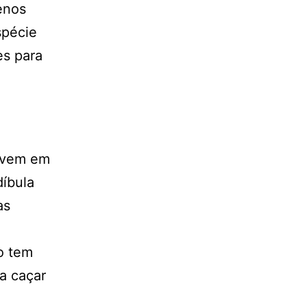
enos
spécie
es para
vivem em
díbula
as
o tem
a caçar