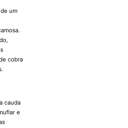
 de um
scamosa.
do,
as
de cobra
s.
ma cauda
muflar e
as