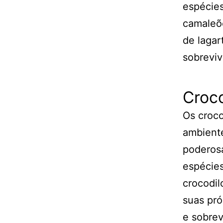
espécie
camaleõ
de lagar
sobreviv
Croco
Os croco
ambiente
poderosa
espécies
crocodil
suas pró
e sobrev