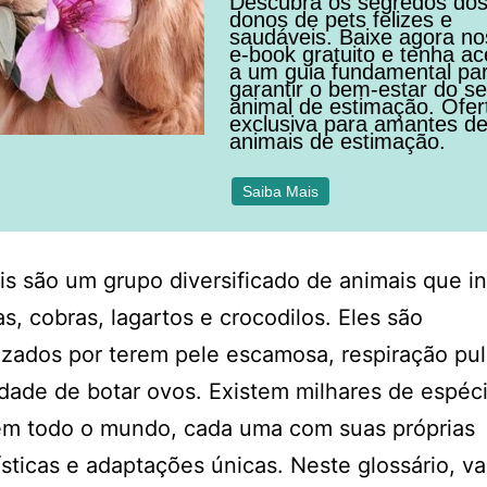
Descubra os segredos do
donos de pets felizes e
saudáveis. Baixe agora n
e-book gratuito e tenha a
a um guia fundamental pa
garantir o bem-estar do s
animal de estimação. Ofer
exclusiva para amantes d
animais de estimação.
Saiba Mais
is são um grupo diversificado de animais que in
as, cobras, lagartos e crocodilos. Eles são
izados por terem pele escamosa, respiração pu
dade de botar ovos. Existem milhares de espéc
 em todo o mundo, cada uma com suas próprias
ísticas e adaptações únicas. Neste glossário, v