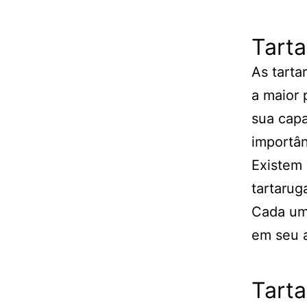
Tart
As tarta
a maior 
sua capa
importâ
Existem 
tartarug
Cada uma
em seu a
Tarta