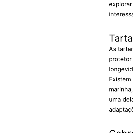
explorar
interess
Tart
As tarta
protetor
longevid
Existem 
marinha,
uma dela
adaptaçõ