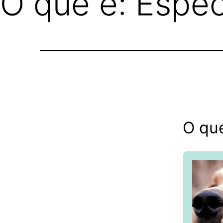
O que é: Espéc
O que