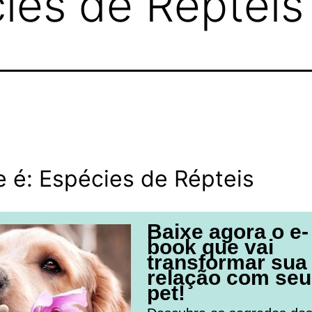
ies de Répteis
 é: Espécies de Répteis
Baixe agora o e-
book que vai
transformar sua
relação com seu
pet!