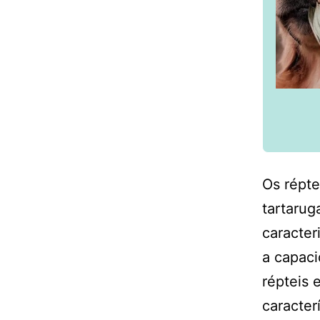
Os répte
tartarug
caracter
a capaci
répteis
caracter