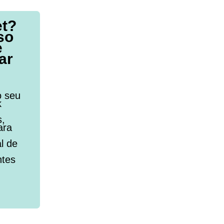
et?
so
e
ar
o seu
k
s,
ara
l de
ntes