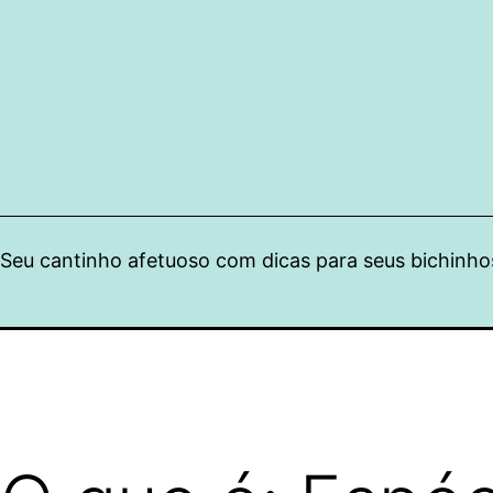
Pular
para
o
conteúdo
Seu cantinho afetuoso com dicas para seus bichinho