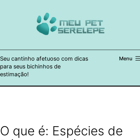
Pular
para
o
conteúdo
Seu cantinho afetuoso com dicas
Menu
para seus bichinhos de
estimação!
O que é: Espécies de