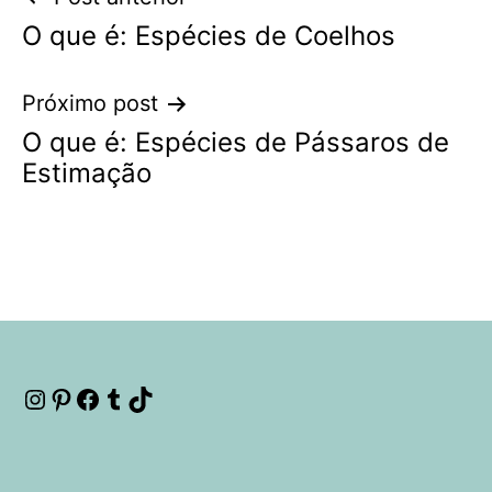
Navegação
O que é: Espécies de Coelhos
de
Post
Próximo post
O que é: Espécies de Pássaros de
Estimação
Instagram
Pinterest
Facebook
Tumblr
TikTok