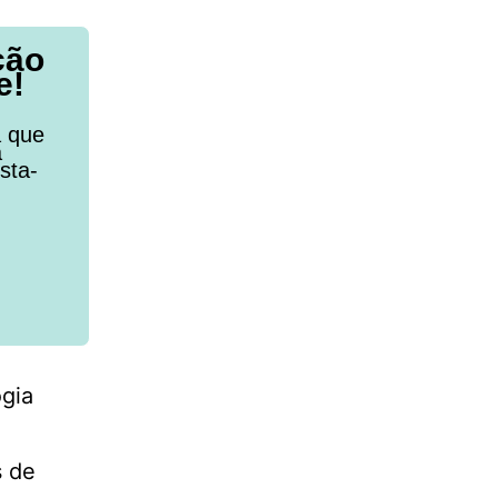
ção
e!
a que
a
sta-
gia
s de