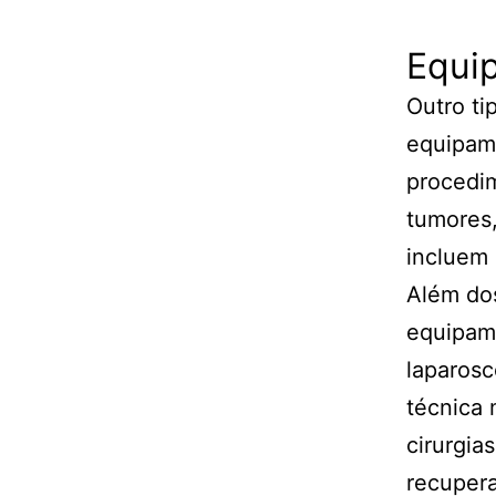
Equi
Outro ti
equipame
procedim
tumores,
incluem 
Além do
equipam
laparosc
técnica 
cirurgia
recupera