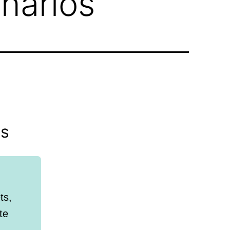
nários
os
ts,
te