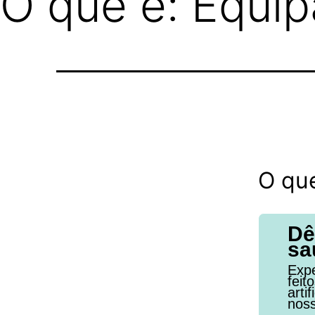
O que é: Equip
O que
Dê
sa
Expe
feit
arti
noss