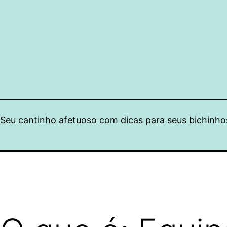
Pular
para
o
conteúdo
Seu cantinho afetuoso com dicas para seus bichinho