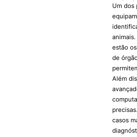
Um dos p
equipame
identifi
animais.
estão os
de órgão
permitem
Além di
avançad
computa
precisas
casos ma
diagnóst