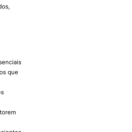
dos,
senciais
tos que
es
itorem