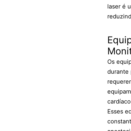
laser é 
reduzind
Equi
Moni
Os equi
durante 
requerem
equipam
cardíaco
Esses e
constant