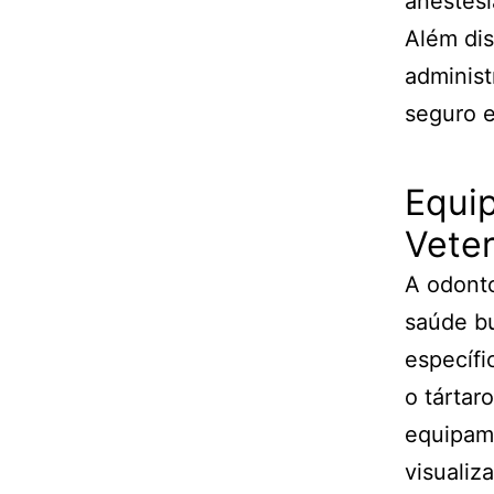
anestesi
Além dis
administ
seguro e
Equi
Veter
A odonto
saúde bu
específi
o tártar
equipame
visualiz