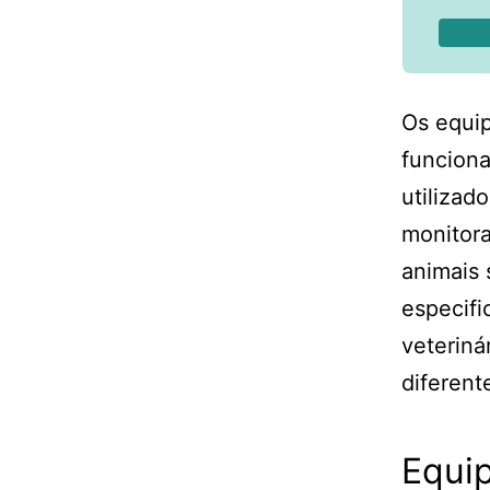
Os equip
funciona
utilizad
monitor
animais 
especifi
veteriná
diferent
Equi