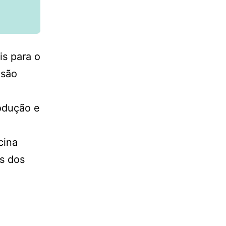
is para o
 são
odução e
cina
es dos