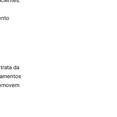
cientes.
ento
trata da
ipamentos
 removem