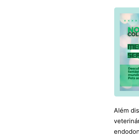
Além di
veterin
endodont