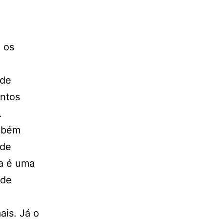
 os
 de
entos
.
ambém
 de
ia é uma
 de
ais. Já o