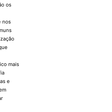
ão os
e nos
omuns
ização
 que
ico mais
ia
as e
 em
ar