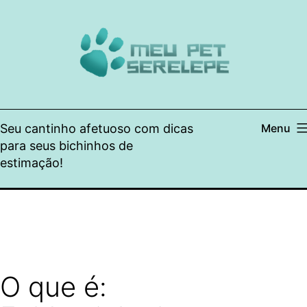
Pular
para
o
conteúdo
Seu cantinho afetuoso com dicas
Menu
para seus bichinhos de
estimação!
O que é: