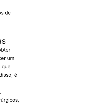
os de
as
obter
ter um
, que
disso, é
,
rúrgicos,