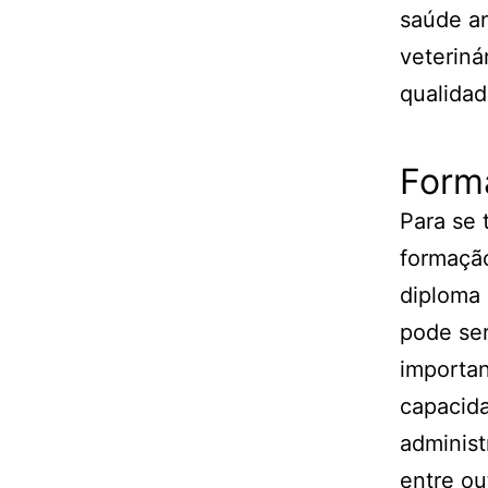
saúde a
veteriná
qualidad
Form
Para se 
formação
diploma 
pode ser
importan
capacida
administ
entre ou