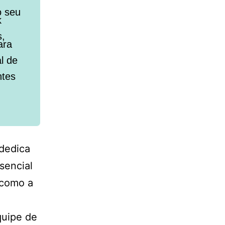
o seu
k
s,
ara
l de
ntes
dedica
sencial
 como a
quipe de