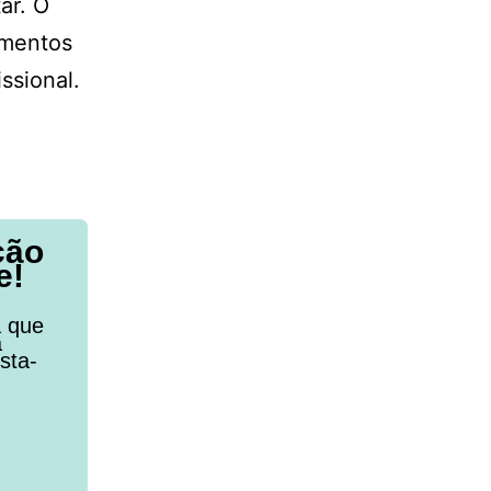
ar. O
imentos
ssional.
ção
e!
a que
a
sta-