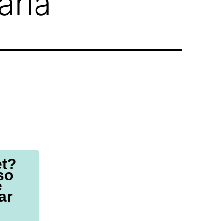
ária
et?
so
e
ar