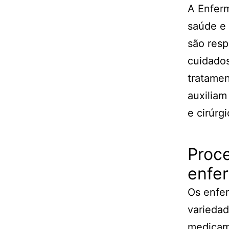
A Enfer
saúde e 
são resp
cuidados
tratame
auxiliam
e cirúrg
Proce
enfer
Os enfer
varieda
medicame