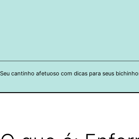
Pular
para
o
conteúdo
Seu cantinho afetuoso com dicas para seus bichinho