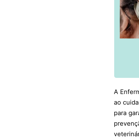
A Enfer
ao cuida
para gar
prevenç
veterin