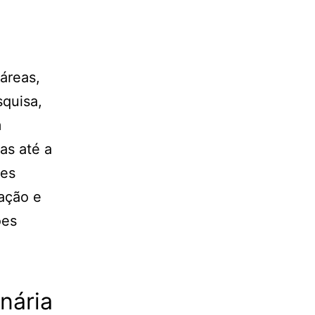
áreas,
squisa,
m
as até a
mes
ação e
ões
nária