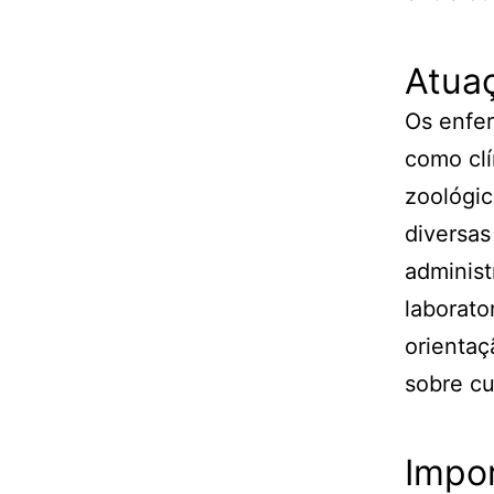
Atuaç
Os enfer
como clí
zoológic
diversas
adminis
laborato
orientaç
sobre c
Impo