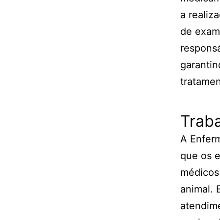
a realiz
de exame
responsá
garantin
tratamen
Trab
A Enfer
que os e
médicos 
animal. 
atendime