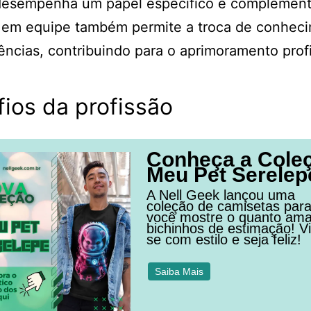
desempenha um papel específico e complement
o em equipe também permite a troca de conhec
ências, contribuindo para o aprimoramento profi
ios da profissão
Conheça a Cole
Meu Pet Serelep
A Nell Geek lançou uma
coleção de camisetas par
você mostre o quanto am
bichinhos de estimação! Vi
se com estilo e seja feliz!
Saiba Mais