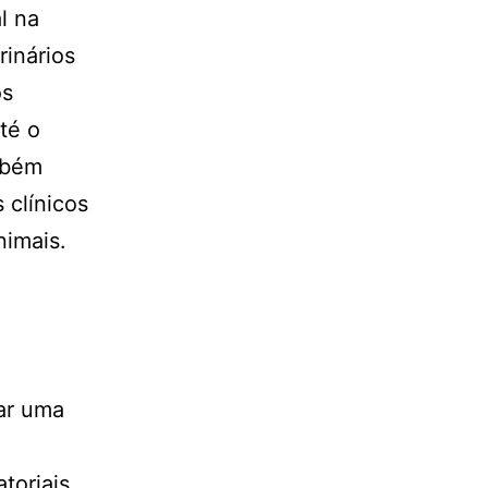
l na
rinários
os
té o
mbém
 clínicos
nimais.
zar uma
toriais,