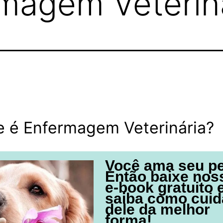
rmagem Veterin
e é Enfermagem Veterinária?
Você ama seu p
Então baixe nos
e-book gratuito 
saiba como cuid
dele da melhor
forma!