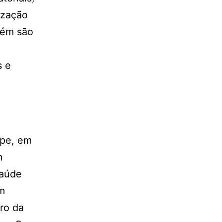
lização
bém são
s e
ipe, em
m
saúde
um
ro da