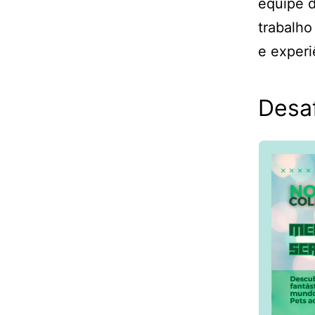
equipe 
trabalh
e experi
Desaf