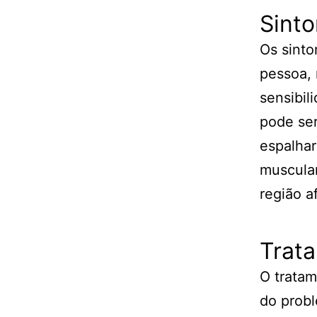
Sint
Os sinto
pessoa, 
sensibil
pode ser
espalhar
muscula
região a
Trat
O tratam
do probl