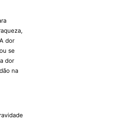
ara
raqueza,
 A dor
 ou se
a dor
dão na
ravidade