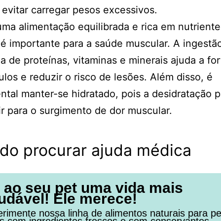
e evitar carregar pesos excessivos.
ma alimentação equilibrada e rica em nutriente
 importante para a saúde muscular. A ingestã
 de proteínas, vitaminas e minerais ajuda a for
los e reduzir o risco de lesões. Além disso, é
tal manter-se hidratado, pois a desidratação 
ir para o surgimento de dor muscular.
do procurar ajuda médica
 ao seu pet uma vida mais
udável! Ele merece!
rimente nossa linha de alimentos naturais para pe
os com ingredientes frescos e sem conservantes