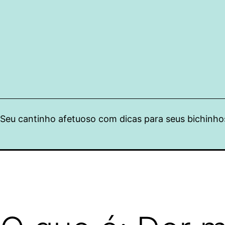
Pular
para
o
conteúdo
Seu cantinho afetuoso com dicas para seus bichinho