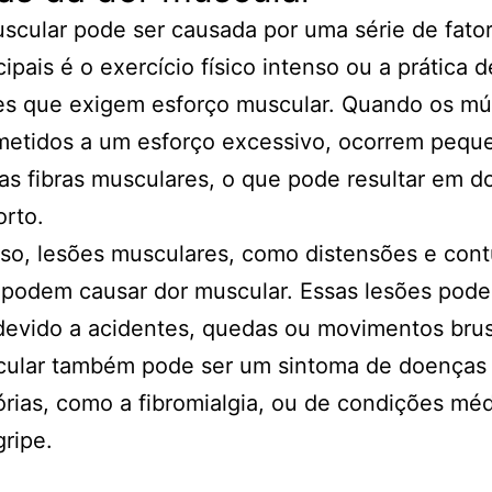
scular pode ser causada por uma série de fato
cipais é o exercício físico intenso ou a prática d
des que exigem esforço muscular. Quando os mú
metidos a um esforço excessivo, ocorrem pequ
as fibras musculares, o que pode resultar em d
rto.
so, lesões musculares, como distensões e con
podem causar dor muscular. Essas lesões pod
devido a acidentes, quedas ou movimentos bru
cular também pode ser um sintoma de doenças
órias, como a fibromialgia, ou de condições méd
ripe.