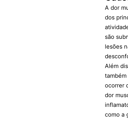
A dor mu
dos prin
ativida
são sub
lesões n
desconfo
Além dis
também 
ocorrer 
dor mus
inflamat
como a g