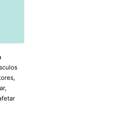
a
sculos
tores,
ar,
fetar