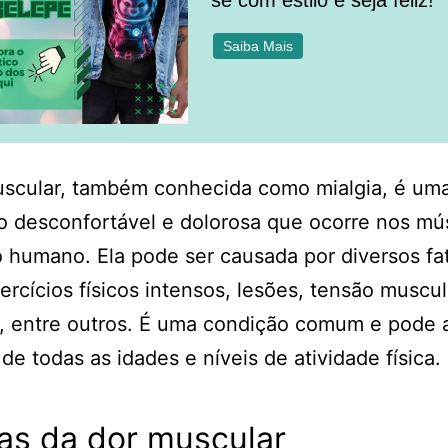
se com estilo e seja feliz!
Saiba Mais
uscular, também conhecida como mialgia, é um
 desconfortável e dolorosa que ocorre nos mú
 humano. Ela pode ser causada por diversos fa
rcícios físicos intensos, lesões, tensão muscul
, entre outros. É uma condição comum e pode a
de todas as idades e níveis de atividade física.
as da dor muscular