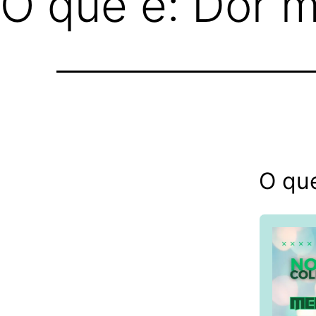
O que é: Dor m
O que