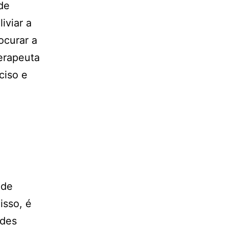
de
iviar a
ocurar a
erapeuta
ciso e
ade
isso, é
ades