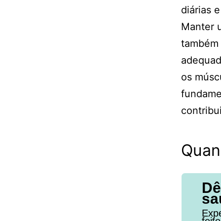
diárias 
Manter u
também é
adequada
os múscu
fundamen
contribu
Quan
Dê
sa
Expe
feit