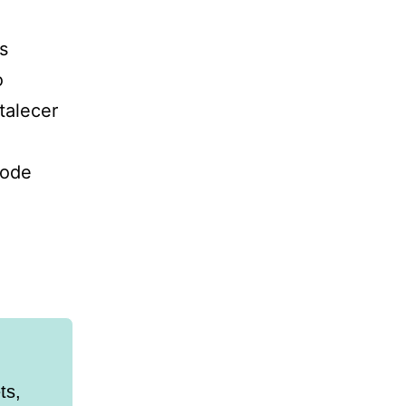
s
o
talecer
pode
ts,