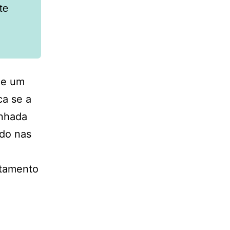
te
de um
ca se a
anhada
ndo nas
ratamento