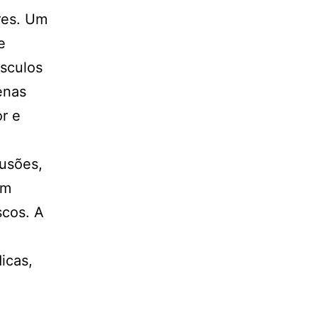
res. Um
e
sculos
enas
or e
tusões,
em
scos. A
icas,