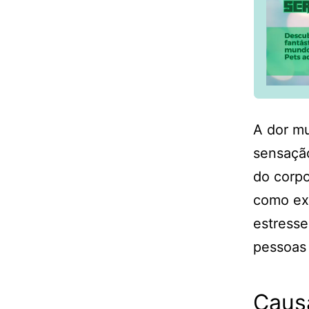
A dor m
sensação
do corpo
como exe
estresse
pessoas 
Caus