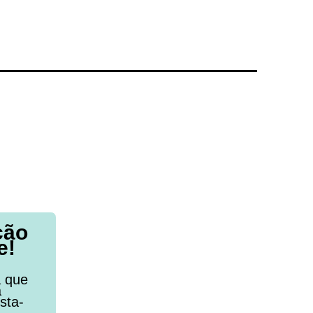
ção
e!
a que
a
sta-