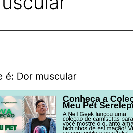
uscular
 é: Dor muscular
Conheça a Cole
Meu Pet Serelep
A Nell Geek lançou uma
coleção de camisetas par
você mostre o quanto am
bichinhos de estimação! Vi