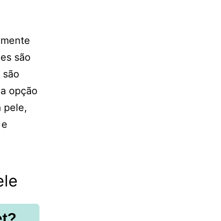
camente
les são
e são
ma opção
 pele,
 e
ele
et?