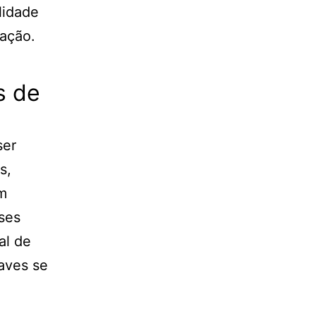
lidade
mação.
s de
ser
s,
em
ses
al de
aves se