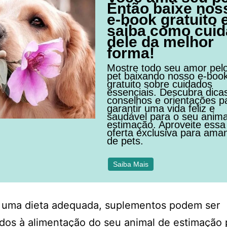
Então baixe nos
e-book gratuito 
saiba como cuid
dele da melhor
forma!
Mostre todo seu amor pel
pet baixando nosso e-boo
gratuito sobre cuidados
essenciais. Descubra dica
conselhos e orientações p
garantir uma vida feliz e
saudável para o seu anima
estimação. Aproveite essa
oferta exclusiva para ama
de pets.
Saiba Mais
 uma dieta adequada, suplementos podem ser
dos à alimentação do seu animal de estimação 