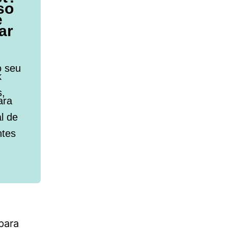
so
e
ar
o seu
k
s,
ara
l de
ntes
para