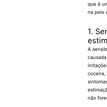
que é um
na pele 
1. Se
esti
A sensib
causada 
irritaçõ
coceira,
sintomas
estimaçã
não for