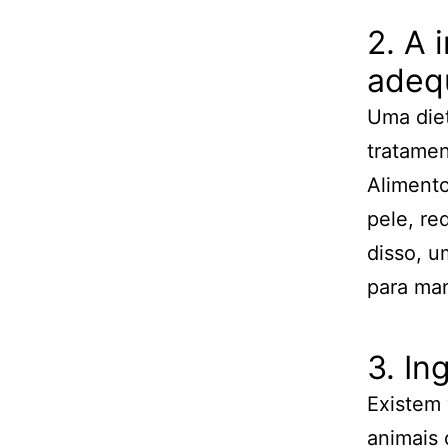
2. A 
adeq
Uma die
tratamen
Alimento
pele, re
disso, u
para man
3. In
Existem 
animais 