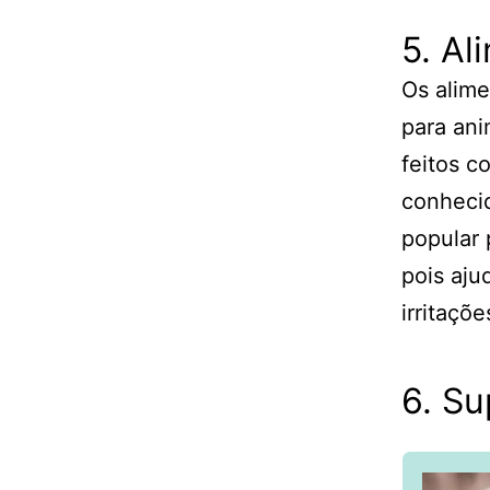
5. Al
Os alime
para ani
feitos c
conhecid
popular 
pois aju
irritaçõe
6. Su