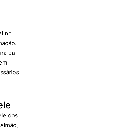
l no
mação.
ira da
lém
ssários
ele
ele dos
salmão,