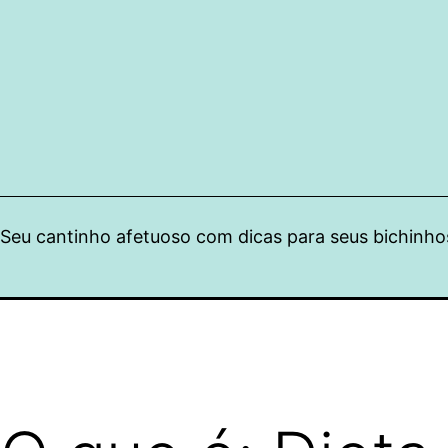
Pular
para
o
conteúdo
Seu cantinho afetuoso com dicas para seus bichinho