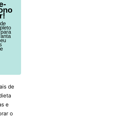
e-
ono
r!
 de
pleto
 para
ranta
seu
s
de
ais de
dieta
as e
orar o