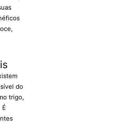
suas
néficos
doce,
is
xistem
sível do
o trigo,
. É
entes