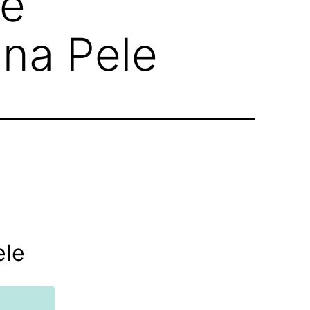
de
 na Pele
ele