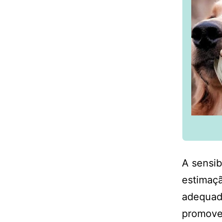
A sensi
estimaçã
adequada
promover