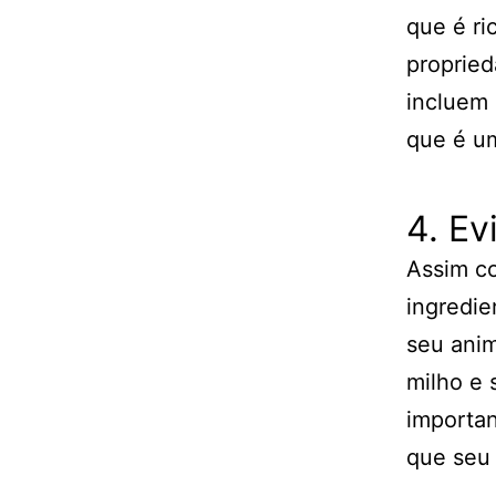
que é ri
propried
incluem 
que é um
4. Ev
Assim c
ingredie
seu anim
milho e 
importan
que seu 