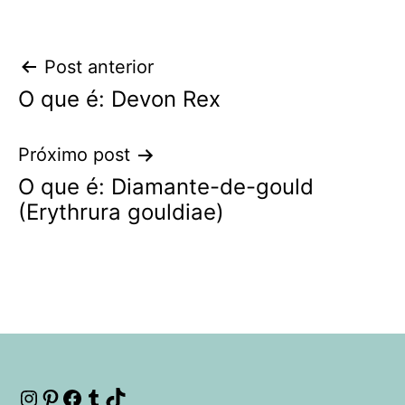
Navegação
Post anterior
O que é: Devon Rex
de
Post
Próximo post
O que é: Diamante-de-gould
(Erythrura gouldiae)
Instagram
Pinterest
Facebook
Tumblr
TikTok