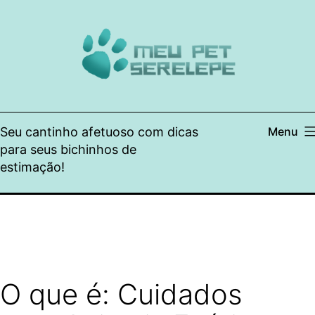
Pular
para
o
conteúdo
Seu cantinho afetuoso com dicas
Menu
para seus bichinhos de
estimação!
O que é: Cuidados