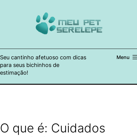
Pular
para
o
conteúdo
Seu cantinho afetuoso com dicas
Menu
para seus bichinhos de
estimação!
O que é: Cuidados