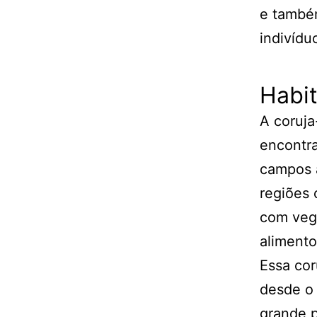
e també
indivíd
Habit
A coruja
encontra
campos a
regiões 
com vege
alimento
Essa cor
desde o 
grande 