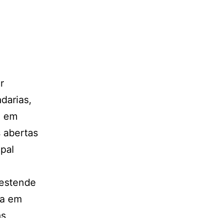
e
r
darias,
o em
 abertas
pal
 estende
da em
as