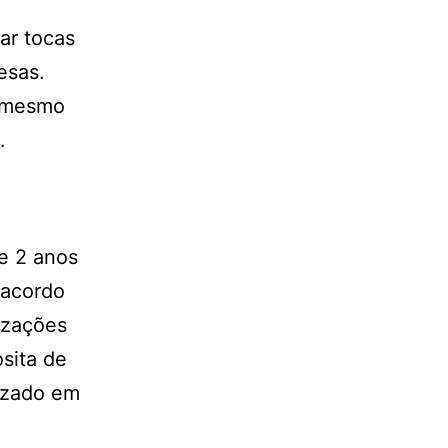
ar tocas
esas.
a mesmo
.
 e 2 anos
 acordo
izações
sita de
lizado em