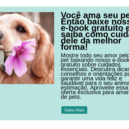
Você ama seu p
Então baixe nos
e-book gratuito 
saiba como cuid
dele da melhor
forma!
Mostre todo seu amor pel
pet baixando nosso e-boo
gratuito sobre cuidados
essenciais. Descubra dica
conselhos e orientações p
garantir uma vida feliz e
saudável para o seu anima
estimação. Aproveite essa
oferta exclusiva para ama
de pets.
Saiba Mais