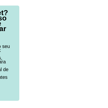
et?
so
e
ar
o seu
k
s,
ara
l de
ntes