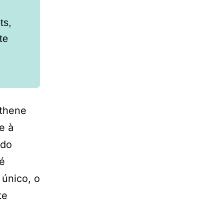
ts,
te
Athene
e à
ndo
 é
 único, o
te