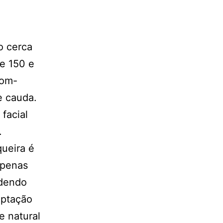
o cerca
e 150 e
rom-
e cauda.
facial
.
queira é
 penas
ndendo
aptação
e natural