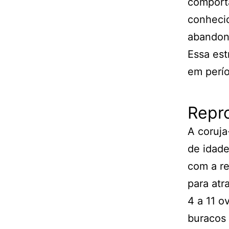
comport
conhecid
abandona
Essa est
em perío
Repro
A coruja
de idade
com a re
para atr
4 a 11 o
buracos