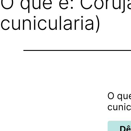
O que é: Coruj
cunicularia)
O que
cunic
Dê