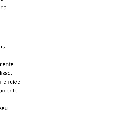
 da
nta
amente
isso,
r o ruído
ramente
 seu