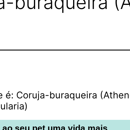
a-buraqueira (
 é: Coruja-buraqueira (Athe
ularia)
 ao seu pet uma vida mais