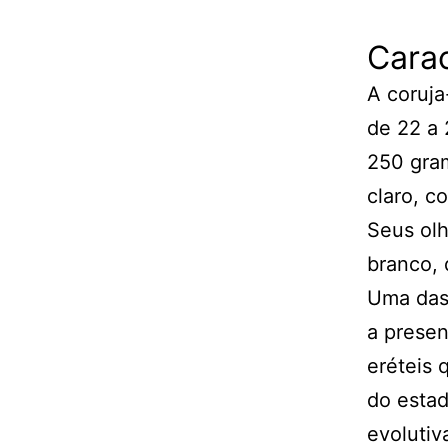
Carac
A coruj
de 22 a
250 gra
claro, c
Seus olh
branco, 
Uma das 
a presen
eréteis
do estad
evolutiv