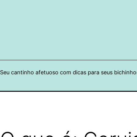
Pular
para
o
conteúdo
Seu cantinho afetuoso com dicas para seus bichinho