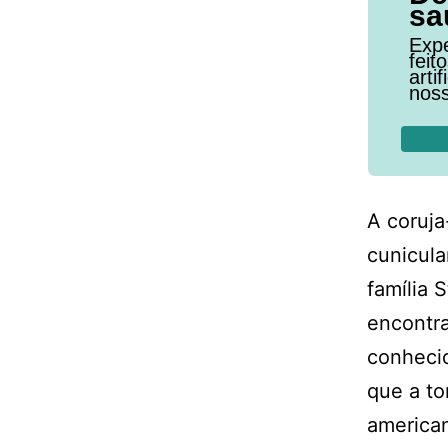
sa
Expe
feit
arti
noss
A coruja
cunicula
família 
encontra
conhecid
que a to
america