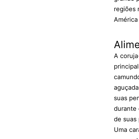
regiões 
América 
Alim
A coruja
principa
camundo
aguçadas
suas pen
durante 
de suas 
Uma cara