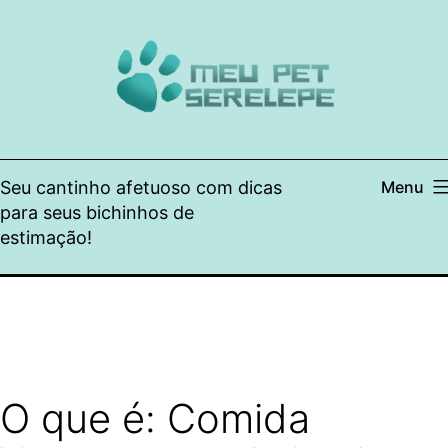
Pular
para
o
conteúdo
Seu cantinho afetuoso com dicas
Menu
para seus bichinhos de
estimação!
O que é: Comida