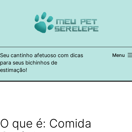
Pular
para
o
conteúdo
Seu cantinho afetuoso com dicas
Menu
para seus bichinhos de
estimação!
O que é: Comida