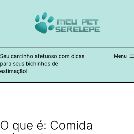
Pular
para
o
conteúdo
Seu cantinho afetuoso com dicas
Menu
para seus bichinhos de
estimação!
O que é: Comida