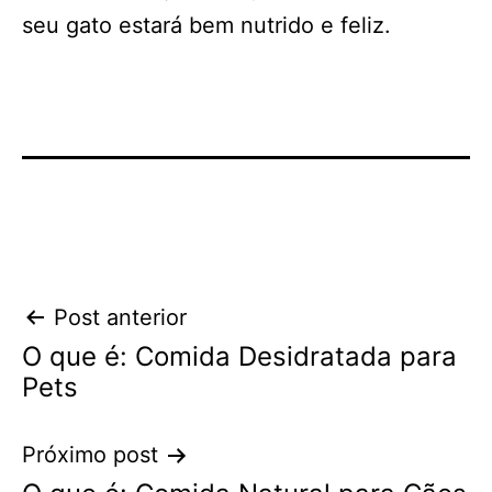
seu gato estará bem nutrido e feliz.
Navegação
Post anterior
O que é: Comida Desidratada para
de
Pets
Post
Próximo post