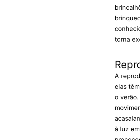
brincalh
brinqued
conhecid
torna ex
Repr
A reprod
elas têm
o verão.
moviment
acasalam
à luz em
precoces