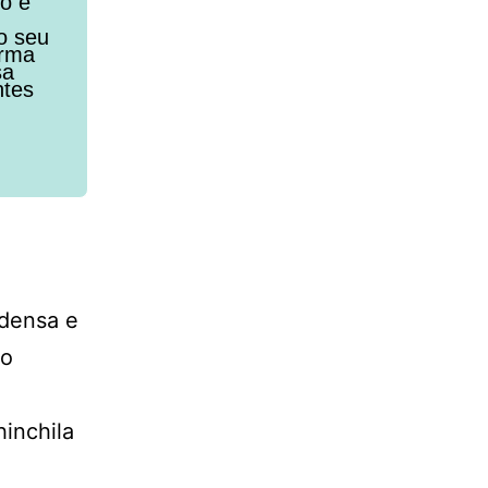
to e
o seu
orma
sa
ntes
 densa e
no
hinchila