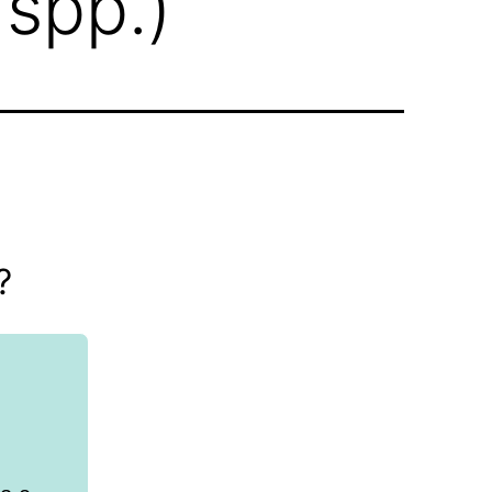
 spp.)
?