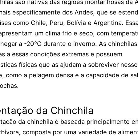
hilas são nativas das regiões montanhosas da 
 mais especificamente dos Andes, que se esten
íses como Chile, Peru, Bolívia e Argentina. Ess
apresentam um clima frio e seco, com temperat
egar a -20°C durante o inverno. As chinchilas
as a essas condições extremas e possuem
ísticas físicas que as ajudam a sobreviver nesse
, como a pelagem densa e a capacidade de sal
rochas.
ntação da Chinchila
tação da chinchila é baseada principalmente 
rbívora, composta por uma variedade de alimen