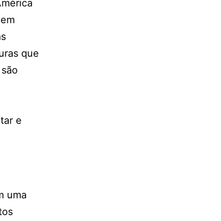
América
dem
as
uras que
 são
tar e
em uma
tos