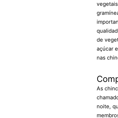
vegetais
gramínea
importan
qualidad
de veget
açúcar e
nas chin
Comp
As chinc
chamados
noite, 
membros 