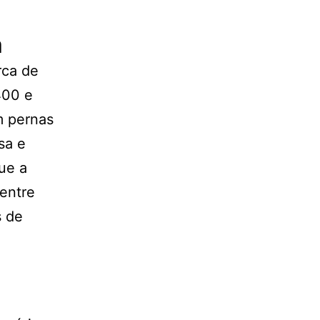
a
rca de
400 e
m pernas
sa e
ue a
 entre
s de