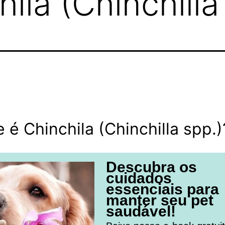
ila (Chinchilla
 é Chinchila (Chinchilla spp.)
Descubra os
cuidados
essenciais para
manter seu pet
saudável!