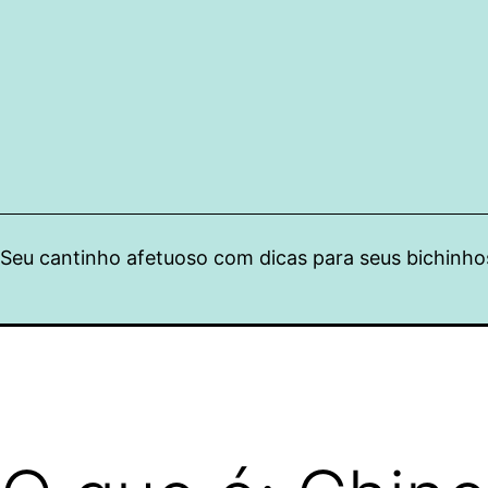
Pular
para
o
conteúdo
Seu cantinho afetuoso com dicas para seus bichinho