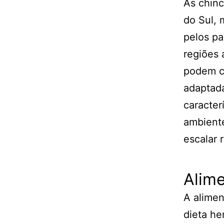
As chinc
do Sul,
pelos pa
regiões 
podem ch
adaptad
caracter
ambiente
escalar 
Alime
A alimen
dieta he