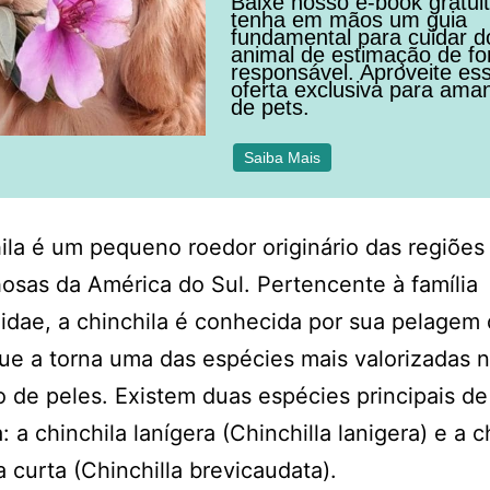
Baixe nosso e-book gratui
tenha em mãos um guia
fundamental para cuidar d
animal de estimação de f
responsável. Aproveite es
oferta exclusiva para ama
de pets.
Saiba Mais
ila é um pequeno roedor originário das regiões
sas da América do Sul. Pertencente à família
lidae, a chinchila é conhecida por sua pelagem
ue a torna uma das espécies mais valorizadas 
 de peles. Existem duas espécies principais de
: a chinchila lanígera (Chinchilla lanigera) e a c
 curta (Chinchilla brevicaudata).