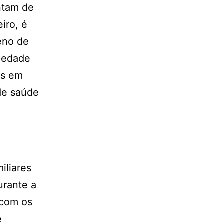
entam de
iro, é
feno de
riedade
os em
de saúde
iliares
urante a
 com os
e