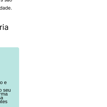
idade.
ria
to e
o seu
orma
sa
ntes