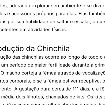
ões, adorando explorar seu ambiente e se diver
os e acessórios próprios para elas. Elas també
as por sua habilidade de saltar e escalar, o que
celentes em atividades físicas.
odução da Chinchila
ução das chinchilas ocorre ao longo de todo o
 um período de maior fertilidade durante a prim
 O macho corteja a fêmea através de vocalizaç
os corporais, e se a fêmea estiver receptiva, 
ento. A gestação dura cerca de 111 dias, e a f
 média dois filhotes, chamados de kits. Os kits 
 e já nascem com os olhos abertos e pelos. El