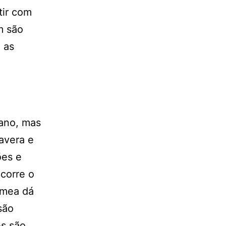
tir com
m são
 as
 ano, mas
avera e
ões e
ocorre o
êmea dá
são
es são