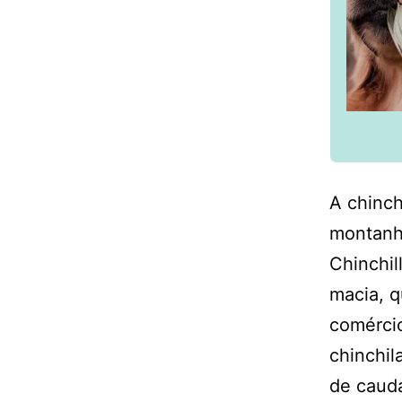
A chinch
montanho
Chinchil
macia, q
comércio
chinchila
de cauda