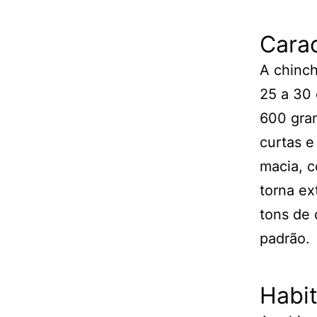
Carac
A chinch
25 a 30
600 gra
curtas e
macia, c
torna ex
tons de 
padrão.
Habit