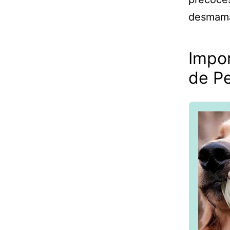
desmama
Impor
de P