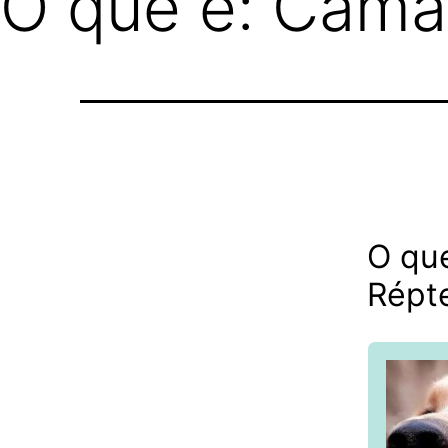
O que é: Cama
O qu
Répt