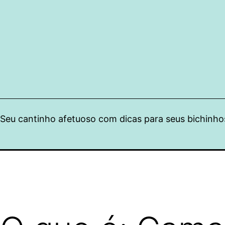
Pular
para
o
conteúdo
Seu cantinho afetuoso com dicas para seus bichinho