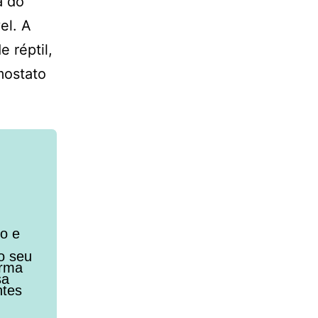
a do
el. A
 réptil,
mostato
to e
o seu
orma
sa
ntes