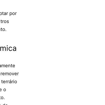
ptar por
tros
uto.
rmica
vamente
e remover
terrário
e o
to.