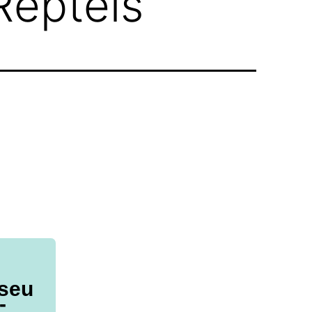
Répteis
 seu
-