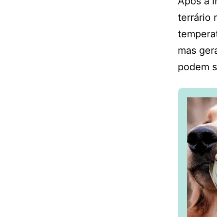
Após a i
terrário
temperat
mas gera
podem se