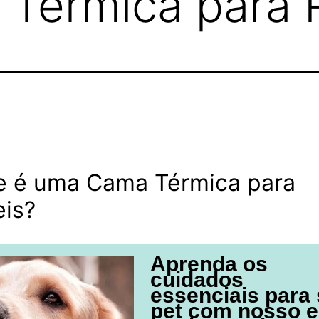
 Térmica para 
e é uma Cama Térmica para
eis?
Aprenda os
cuidados
essenciais para
pet com nosso e