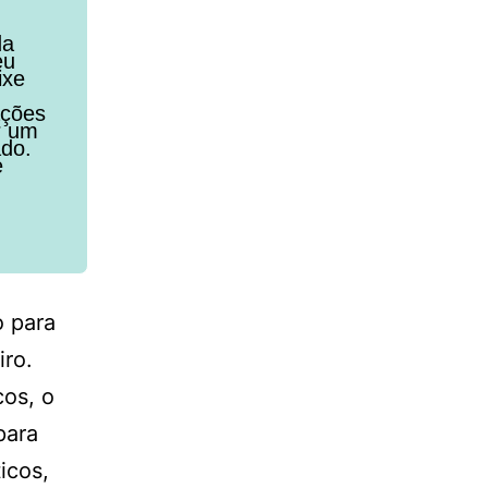
da
eu
ixe
ações
r um
ado.
e
o para
iro.
cos, o
para
icos,