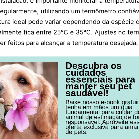
nstalação, é importante monitorar a temperatur
 regularmente, utilizando um termômetro confiáv
ura ideal pode variar dependendo da espécie de
lmente fica entre 25°C e 35°C. Ajustes no ter
r feitos para alcançar a temperatura desejada.
Descubra os
cuidados
essenciais para
manter seu pet
saudável!
Baixe nosso e-book gratui
tenha em mãos um guia
fundamental para cuidar d
animal de estimação de f
responsável. Aproveite es
oferta exclusiva para ama
de pets.