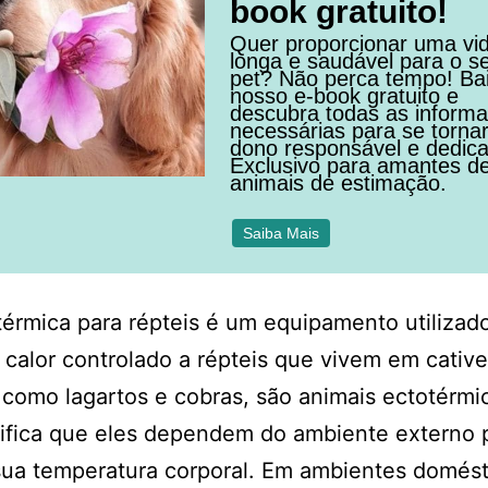
book gratuito!
Quer proporcionar uma vi
longa e saudável para o s
pet? Não perca tempo! Ba
nosso e-book gratuito e
descubra todas as inform
necessárias para se torna
dono responsável e dedic
Exclusivo para amantes d
animais de estimação.
Saiba Mais
érmica para répteis é um equipamento utilizad
 calor controlado a répteis que vivem em cative
 como lagartos e cobras, são animais ectotérmi
ifica que eles dependem do ambiente externo 
sua temperatura corporal. Em ambientes domést