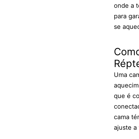
onde a t
para gar
se aque
Como
Répt
Uma cam
aquecim
que é co
conectad
cama tér
ajuste a