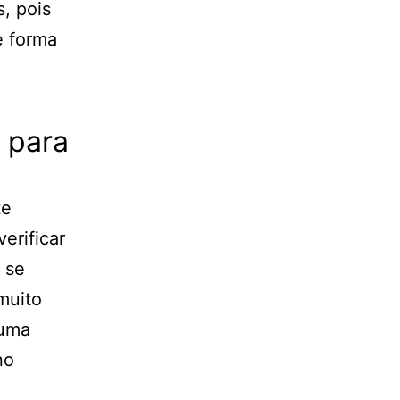
, pois
e forma
 para
te
erificar
 se
muito
 uma
no