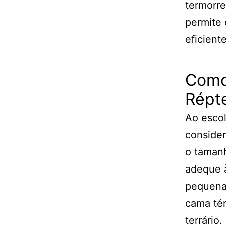
termorre
permite 
eficiente
Como
Répt
Ao escol
consider
o tamanh
adeque 
pequena 
cama té
terrário.