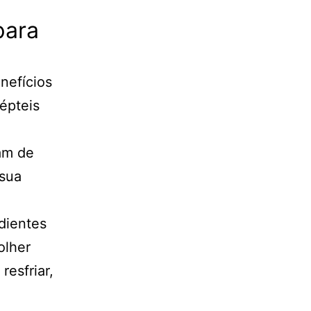
para
nefícios
épteis
sam de
 sua
dientes
olher
resfriar,