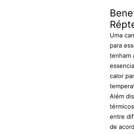
Bene
Répt
Uma cama
para ess
tenham a
essencia
calor pa
temperat
Além dis
térmicos
entre di
de acor