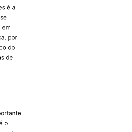
es é a
 se
o em
a, por
rpo do
as de
portante
é o