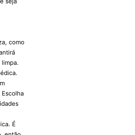
e seja
eza, como
antirá
 limpa.
édica.
om
 Escolha
sidades
ica. É
o, então