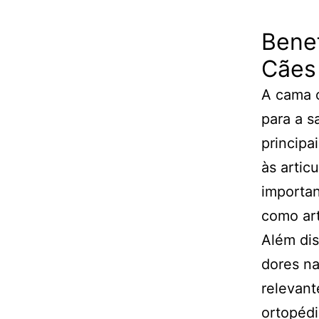
Bene
Cães
A cama o
para a 
principa
às artic
importan
como art
Além dis
dores na
relevant
ortopédi