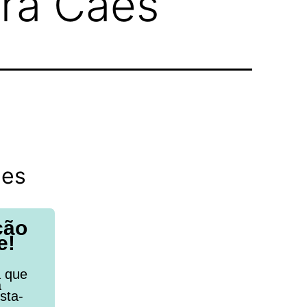
ra Cães
ães
ção
e!
a que
a
sta-