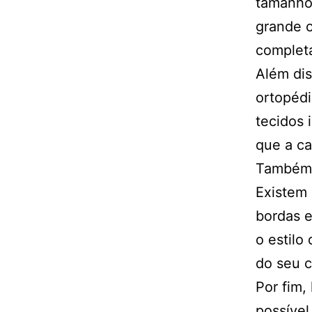
tamanho 
grande o
complet
Além dis
ortopédi
tecidos 
que a ca
Também é
Existem 
bordas 
o estilo
do seu c
Por fim,
possível