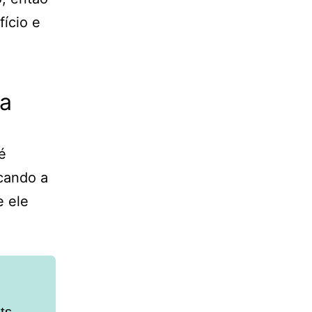
ício e
ca
é
cando a
e ele
ts,