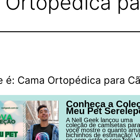
 Ortopédica pa
e é: Cama Ortopédica para C
Conheça a Cole
Meu Pet Serelep
A Nell Geek lançou uma
coleção de camisetas par
você mostre o quanto am
bichinhos de estimação! Vi