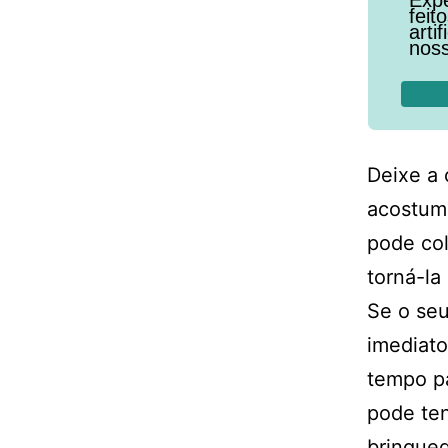
feit
arti
noss
Deixe a 
acostum
pode col
torná-la
Se o seu
imediato
tempo pa
pode ten
brinque