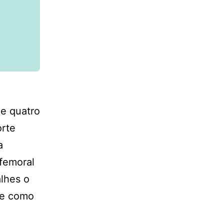
de quatro
orte
a
ofemoral
alhes o
 e como