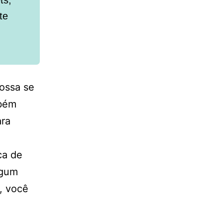
te
possa se
mbém
ara
ca de
lgum
, você