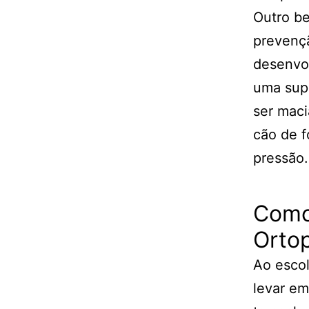
Outro be
prevençã
desenvo
uma supe
ser maci
cão de f
pressão.
Como
Orto
Ao escol
levar em