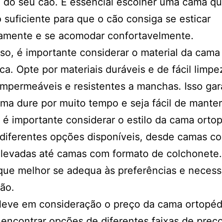
do seu cão. É essencial escolher uma cama qu
 suficiente para que o cão consiga se esticar
amente e se acomodar confortavelmente.
so, é importante considerar o material da cama
ca. Opte por materiais duráveis e de fácil limp
impermeáveis e resistentes a manchas. Isso gar
ma dure por muito tempo e seja fácil de manter
 importante considerar o estilo da cama ortop
diferentes opções disponíveis, desde camas c
elevadas até camas com formato de colchonete.
 que melhor se adequa às preferências e neces
ão.
 leve em consideração o preço da cama ortopéd
 encontrar opções de diferentes faixas de preç