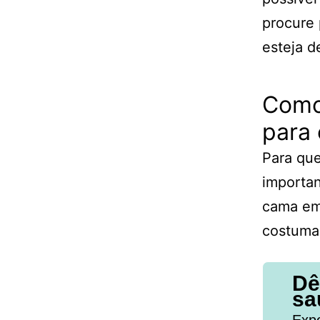
procure
esteja d
Como
para
Para que
importa
cama em 
costuma 
Dê
sa
Expe