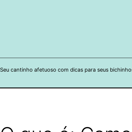
Pular
para
o
conteúdo
Seu cantinho afetuoso com dicas para seus bichinho