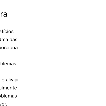
ra
fícios
 Uma das
porciona
e
oblemas
e aliviar
ialmente
roblemas
ver.