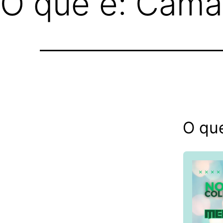
O que é: Cama
O qu