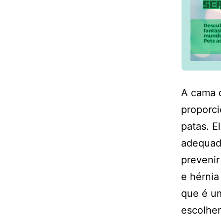
A cama o
proporci
patas. E
adequado
prevenir
e hérnia
que é um
escolher