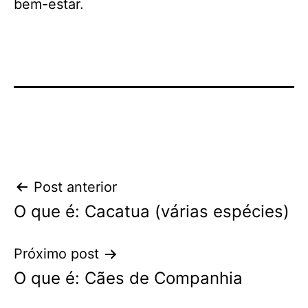
bem-estar.
Navegação
Post anterior
O que é: Cacatua (várias espécies)
de
Post
Próximo post
O que é: Cães de Companhia