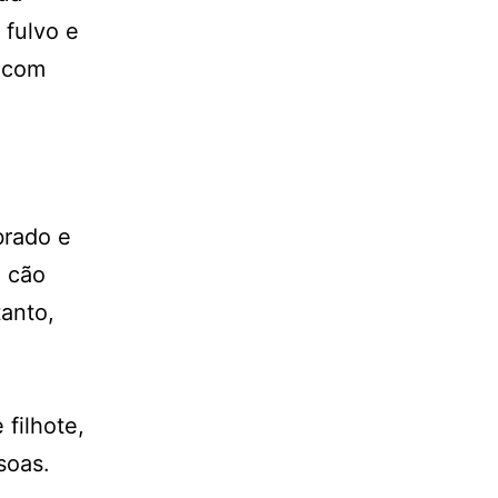
 fulvo e
, com
brado e
m cão
tanto,
filhote,
soas.