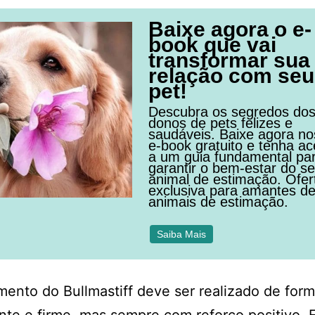
Baixe agora o e-
book que vai
transformar sua
relação com seu
pet!
Descubra os segredos do
donos de pets felizes e
saudáveis. Baixe agora n
e-book gratuito e tenha a
a um guia fundamental pa
garantir o bem-estar do s
animal de estimação. Ofer
exclusiva para amantes d
animais de estimação.
Saiba Mais
mento do Bullmastiff deve ser realizado de for
nte e firme, mas sempre com reforço positivo. 