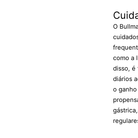
Cuid
O Bullma
cuidados
frequent
como a l
disso, é
diários 
o ganho 
propensa
gástrica
regulare