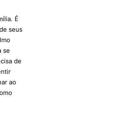
ília. É
 de seus
almo
a se
ecisa de
ntir
nar ao
como