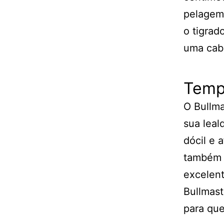
pelagem 
o tigra
uma cabe
Temp
O Bullma
sua leal
dócil e 
também é
excelent
Bullmast
para que