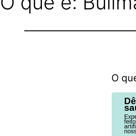
O que é: Bullma
O que
Dê
sa
Expe
feit
arti
noss