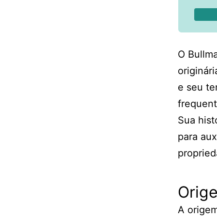
O Bullma
originár
e seu te
frequent
Sua hist
para aux
propried
Orige
A origem