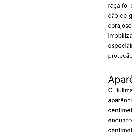
raça foi
cão de g
corajoso
imobiliz
especial
proteção
Apar
O Bullma
aparênc
centímet
enquant
centímet