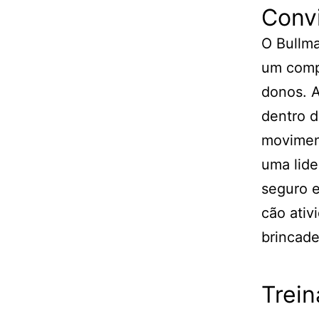
Convi
O Bullma
um compa
donos. A
dentro d
moviment
uma lide
seguro e
cão ati
brincade
Trei