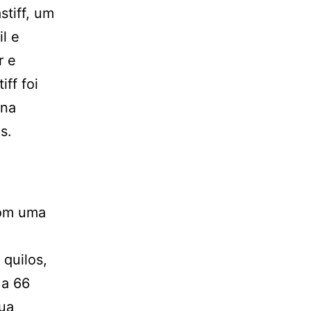
stiff, um
l e
r e
ff foi
 na
s.
com uma
 quilos,
 a 66
Sua