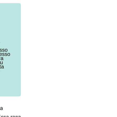
s
osso
cesso
ra
eu
ta
e
ma
Essa raça