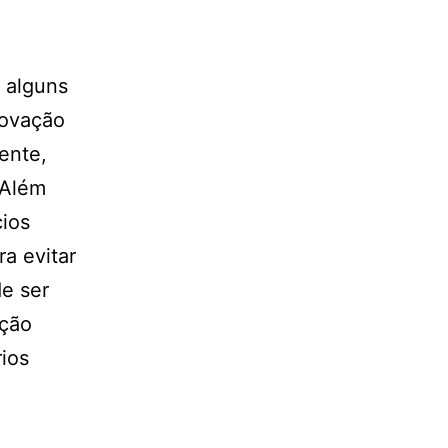
 alguns
covação
ente,
 Além
cios
a evitar
e ser
rção
rios