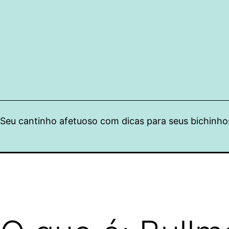
Pular
para
o
conteúdo
Seu cantinho afetuoso com dicas para seus bichinho