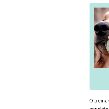
O treina
consiste