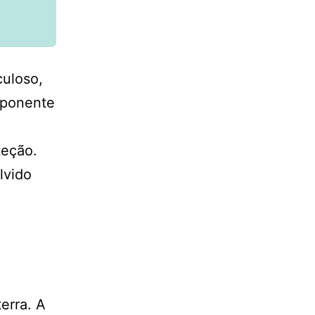
culoso,
imponente
teção.
lvido
erra. A