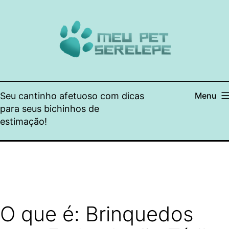
Pular
para
o
conteúdo
Seu cantinho afetuoso com dicas
Menu
para seus bichinhos de
estimação!
O que é: Brinquedos