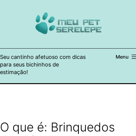
Pular
para
o
conteúdo
Seu cantinho afetuoso com dicas
Menu
para seus bichinhos de
estimação!
O que é: Brinquedos