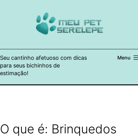
Pular
para
o
conteúdo
Seu cantinho afetuoso com dicas
Menu
para seus bichinhos de
estimação!
O que é: Brinquedos