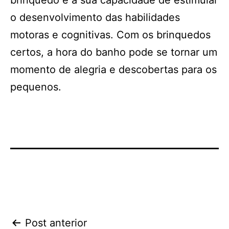
brinquedo e a sua capacidade de estimular
o desenvolvimento das habilidades
motoras e cognitivas. Com os brinquedos
certos, a hora do banho pode se tornar um
momento de alegria e descobertas para os
pequenos.
Navegação
Post anterior