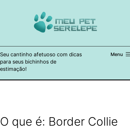
Pular
para
o
conteúdo
Seu cantinho afetuoso com dicas
Menu
para seus bichinhos de
estimação!
O que é: Border Collie