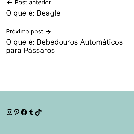
Navegação
Post anterior
O que é: Beagle
de
Post
Próximo post
O que é: Bebedouros Automáticos
para Pássaros
Instagram
Pinterest
Facebook
Tumblr
TikTok