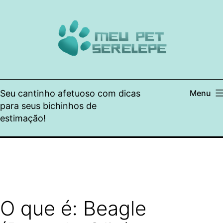
Pular
para
o
conteúdo
Seu cantinho afetuoso com dicas
Menu
para seus bichinhos de
estimação!
O que é: Beagle