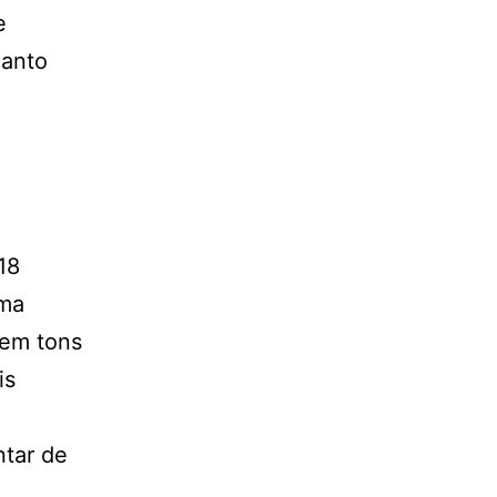
e
canto
18
uma
 em tons
is
ntar de