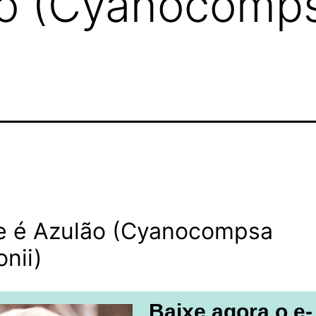
ão (Cyanocomp
e é Azulão (Cyanocompsa
onii)
Baixe agora o e-