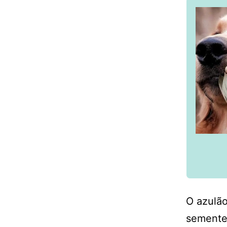
O azulã
sementes