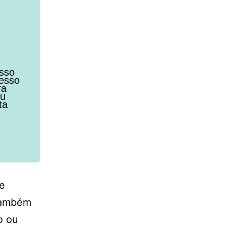
s
osso
cesso
ra
eu
ta
e
e
 Também
o ou