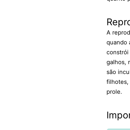
Repr
A reprod
quando a
constrói
galhos, 
são incu
filhotes
prole.
Impor