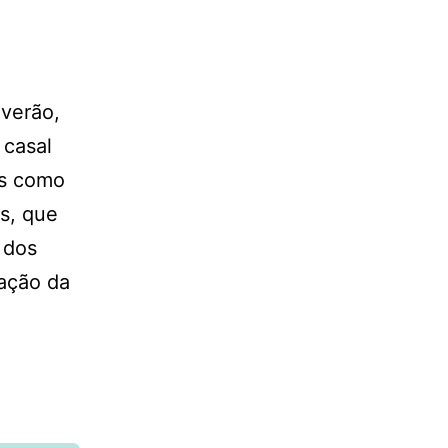
 verão,
 casal
is como
os, que
 dos
tação da