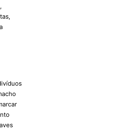
,
tas,
a
divíduos
 macho
marcar
anto
 aves