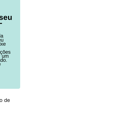
 seu
-
da
eu
ixe
ações
r um
ado.
e
o de