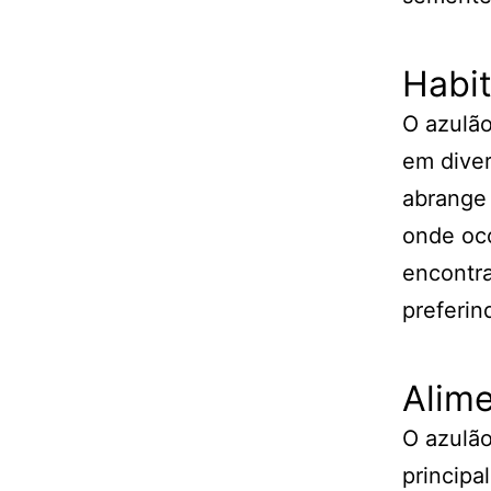
Habit
O azulão
em diver
abrange 
onde oc
encontr
preferi
Alim
O azulão
princip