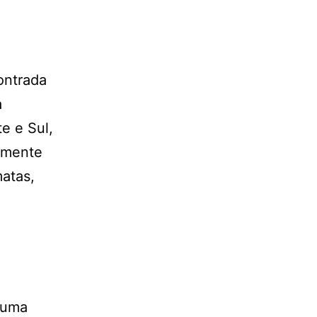
ontrada
a
e e Sul,
umente
atas,
 uma