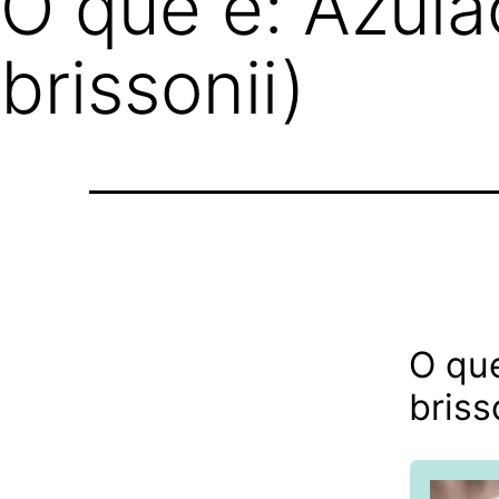
O que é: Azul
brissonii)
O qu
briss