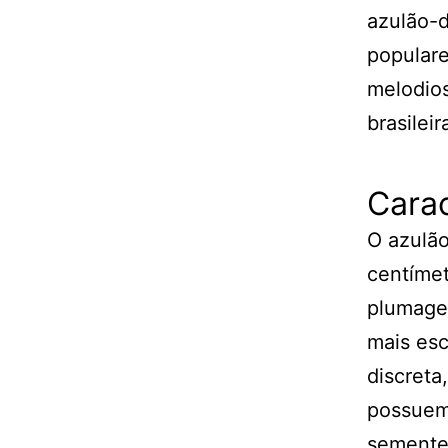
azulão-d
populare
melodios
brasileir
Carac
O azulã
centíme
plumagem
mais es
discreta
possuem 
sementes