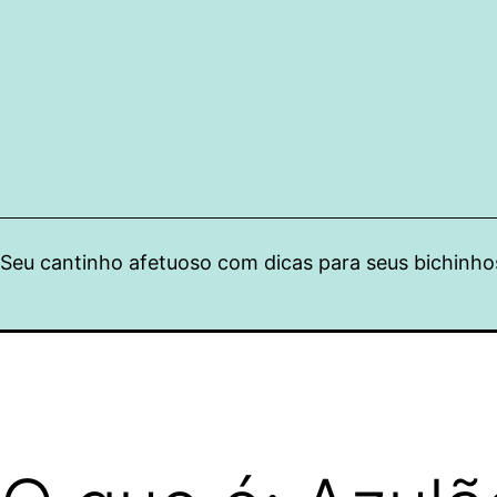
Pular
para
o
conteúdo
Seu cantinho afetuoso com dicas para seus bichinho