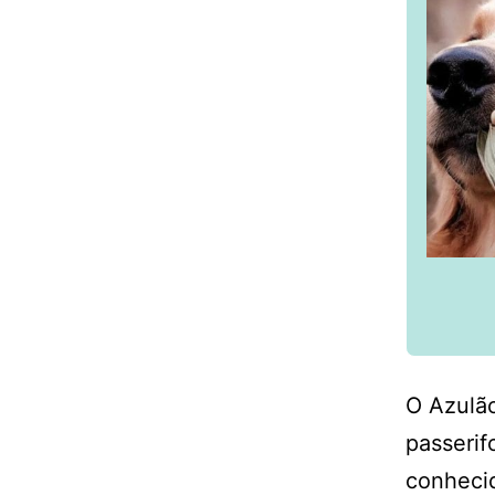
O Azulã
passerif
conheci