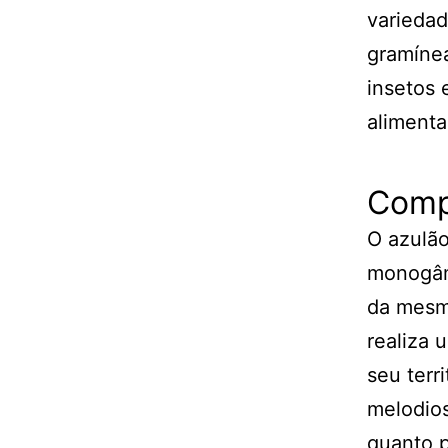
variedad
gramínea
insetos
alimenta
Comp
O azulão
monogâmi
da mesm
realiza 
seu terr
melodios
quanto p