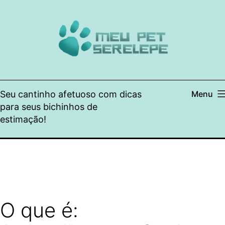
Pular
para
o
conteúdo
Seu cantinho afetuoso com dicas
Menu
para seus bichinhos de
estimação!
O que é: