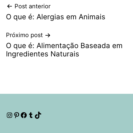
Navegação
Post anterior
O que é: Alergias em Animais
de
Post
Próximo post
O que é: Alimentação Baseada em
Ingredientes Naturais
Instagram
Pinterest
Facebook
Tumblr
TikTok